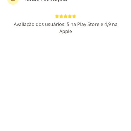
Dr. Sascha Werner Schlaad
Avaliação dos usuários: 5 na Play Store e 4,9 na
·
Mais
Cirurgião vascular
Apple
13 opiniões
CRM 98143 SP - AMB 139908
Rua Antônio André de Sá Filho 27, São Paulo
•
Mapa
Clínica Jabaquara
Consulta Cirurgia Vascular
R$ 200
Esse especialista não oferece agendamento online para esse endereço.
Solicite um atendimento