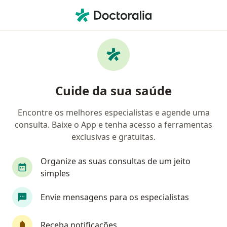
Men
Consulta Cirurgia Vascular • São Bernardo do Campo, São Paulo SP
Filtros
• 1
Convênio
Mapa
Consulta Cirurgia Vascular em São
Cuide da sua saúde
Bernardo do Campo: clínicas e especialistas
Encontre os melhores especialistas e agende uma
consulta. Baixe o App e tenha acesso a ferramentas
Qual especialização você está procurando?
exclusivas e gratuitas.
Cirurgião vascular
Angiologista
Cirurgião
Organize as suas consultas de um jeito
simples
Envie mensagens para os especialistas
Receba notificações