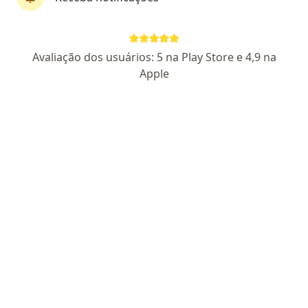
Dra. Eidi Dos Reis
Avaliação dos usuários: 5 na Play Store e 4,9 na
·
Mais
Ginecologista
Apple
8 opiniões
12442 DF RQE 6546
R DAS FLORES 100, Formosa
•
Mapa
Consultório particular
Consulta Ginecologia e Obstetrícia
Preço não disponível
Esse especialista não oferece agendamento online para esse endereço.
Solicite um atendimento