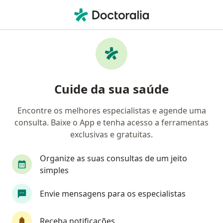
Men
Consulta Ginecologia E Obstetrícia • Formosa, Goiás GO
Filtros
• 1
Convênio
Mapa
Consulta Ginecologia e Obstetrícia em
Cuide da sua saúde
Formosa: clínicas e especialistas
Encontre os melhores especialistas e agende uma
consulta. Baixe o App e tenha acesso a ferramentas
Qual especialização você está procurando?
exclusivas e gratuitas.
Ginecologista
Patologista clínico
Médico c
Organize as suas consultas de um jeito
simples
Envie mensagens para os especialistas
Receba notificações