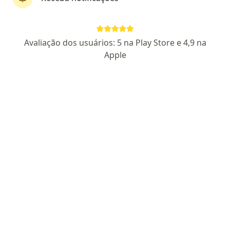
Dr. Henrique Campante Oliveira
Avaliação dos usuários: 5 na Play Store e 4,9 na
·
Mais
Ginecologista
Apple
216 opiniões
CRM DF - 16.524
Pacientes fiéis
SGAN 607 (Medical Center bloco A, sala 301), Brasília
•
Mapa
Gestação Clínica
Consulta Ginecologia e Obstetrícia
R$ 700
Esse especialista não oferece agendamento online para esse endereço.
Solicite um atendimento