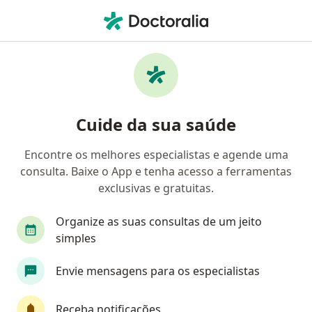
Men
Consulta Ginecologia E Obstetrícia • Planaltina, Distrito Federal DF
Filtros
• 1
Convênio
Mapa
Consulta Ginecologia e Obstetrícia em
Cuide da sua saúde
Planaltina: clínicas e especialistas
Encontre os melhores especialistas e agende uma
consulta. Baixe o App e tenha acesso a ferramentas
Qual especialização você está procurando?
exclusivas e gratuitas.
Ginecologista
Médico clínico geral
Endocr
Organize as suas consultas de um jeito
simples
Envie mensagens para os especialistas
Receba notificações