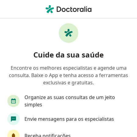
Men
Consulta Médica • Campinas, São Paulo SP
Filtros
• 1
Convênio
Mapa
Consulta médica em Campinas: clínicas e
Cuide da sua saúde
especialistas
Encontre os melhores especialistas e agende uma
consulta. Baixe o App e tenha acesso a ferramentas
Qual especialização você está procurando?
exclusivas e gratuitas.
Médico clínico geral
Ortopedista - Traumatolo
Organize as suas consultas de um jeito
simples
Envie mensagens para os especialistas
Receba notificações