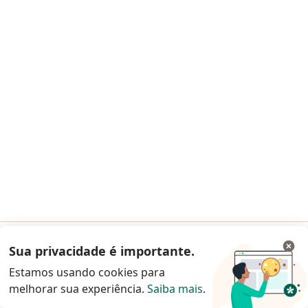
Pacientes
Especialistas
Clínicas e Hospitais
Planos de saúde
Pergunte ao especialista
Medicamentos
Serviços
Doencas
Perguntas frequentes
Aplicações móveis
Blog para pacientes
Para especialistas e clínicas
Sua privacidade é importante.
Acessar App
Preço
Solução para especialistas
Estamos usando cookies para
Solução para clinicas
melhorar sua experiência.
Saiba mais
.
Continuar pelo site da Doctoralia
Noa Notes
novo