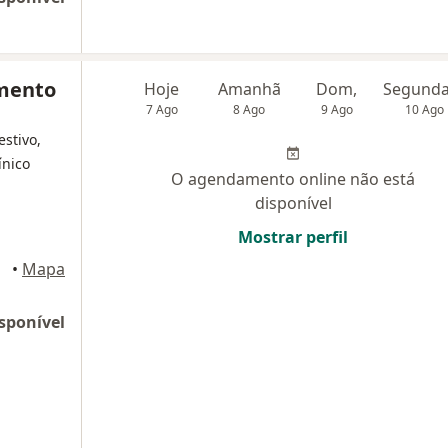
amento
Hoje
Amanhã
Dom,
7 Ago
8 Ago
9 Ago
10 Ago
estivo,
ínico
O agendamento online não está
disponível
Mostrar perfil
•
Mapa
sponível