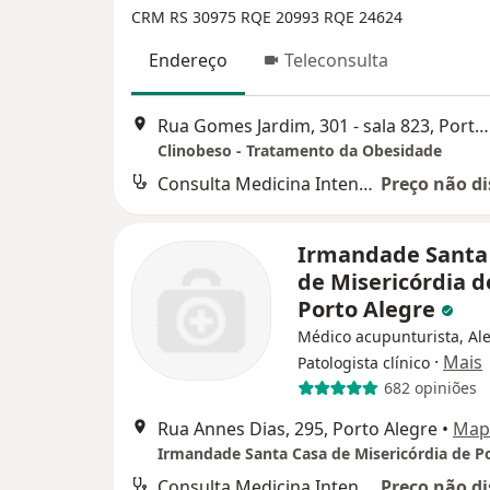
CRM RS 30975
RQE 20993
RQE 24624
Endereço
Teleconsulta
Rua Gomes Jardim, 301 - sala 823, Porto Alegre
Clinobeso - Tratamento da Obesidade
Consulta Medicina Intensiva
Preço não di
Irmandade Santa
de Misericórdia d
Porto Alegre
Médico acupunturista, Ale
·
Mais
Patologista clínico
682 opiniões
Rua Annes Dias, 295, Porto Alegre
•
Map
Consulta Medicina Intensiva
Preço não di