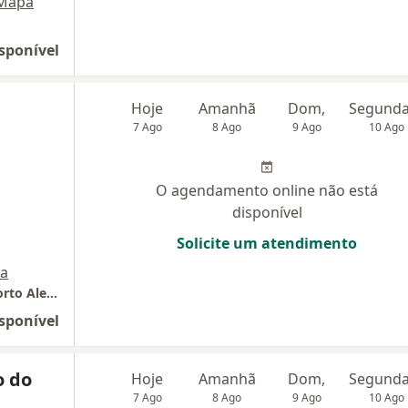
Mapa
sponível
Hoje
Amanhã
Dom,
7 Ago
8 Ago
9 Ago
10 Ago
O agendamento online não está
disponível
Solicite um atendimento
a
Irmandade Santa Casa de Misericórdia de Porto Alegre
sponível
o do
Hoje
Amanhã
Dom,
7 Ago
8 Ago
9 Ago
10 Ago