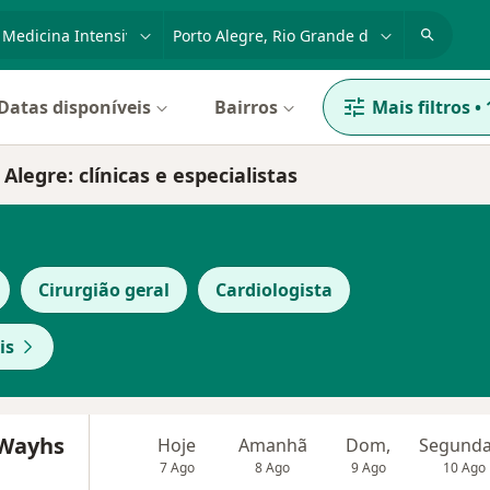
dade, doença ou nome
cidade ou região
Datas disponíveis
Bairros
Mais filtros
•
legre: clínicas e especialistas
Cirurgião geral
Cardiologista
is
 Wayhs
Hoje
Amanhã
Dom,
7 Ago
8 Ago
9 Ago
10 Ago