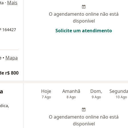
·
Mais
ta
O agendamento online não está
disponível
P 164427
Solicite um atendimento
e
•
Mapa
de r$ 800
ra
Hoje
Amanhã
Dom,
7 Ago
8 Ago
9 Ago
10 Ago
dica,
O agendamento online não está
disponível