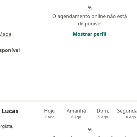
O agendamento online não está
disponível
Mapa
Mostrar perfil
sponível
o Lucas
Hoje
Amanhã
Dom,
7 Ago
8 Ago
9 Ago
10 Ago
rgista,