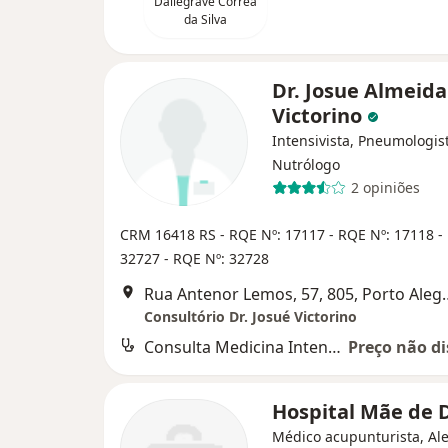
Dallegrave Corrêa
da Silva
Dr. Josue Almeida
Victorino
Intensivista, Pneumologis
Nutrólogo
2 opiniões
CRM 16418 RS
- RQE Nº: 17117
- RQE Nº: 17118
-
32727
- RQE Nº: 32728
Rua Antenor Lemos,
Consultório Dr. Josué Victorino
Consulta Medicina Intensiva
Preço não di
Hospital Mãe de
Médico acupunturista, Ale