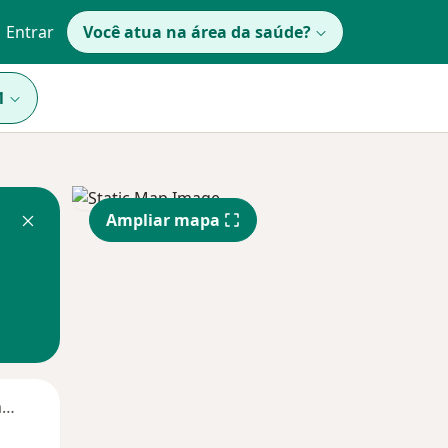
Entrar
Você atua na área da saúde?
1
Ampliar mapa
Segunda-feira
Ter,
Qua
Qui,
11 Ago
12 Ago
13 Ago