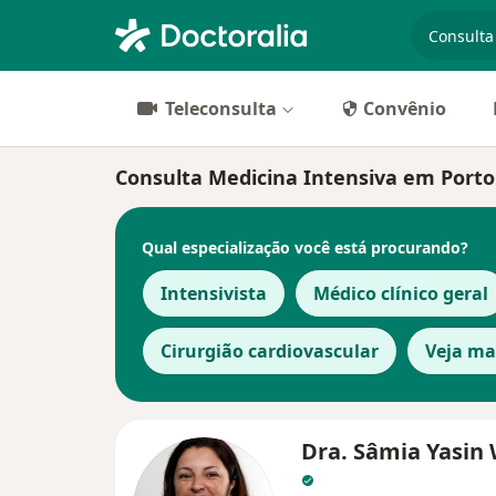
especiali
Teleconsulta
Convênio
Consulta Medicina Intensiva em Porto A
Qual especialização você está procurando?
Intensivista
Médico clínico geral
Cirurgião cardiovascular
Veja ma
Dra. Sâmia Yasin