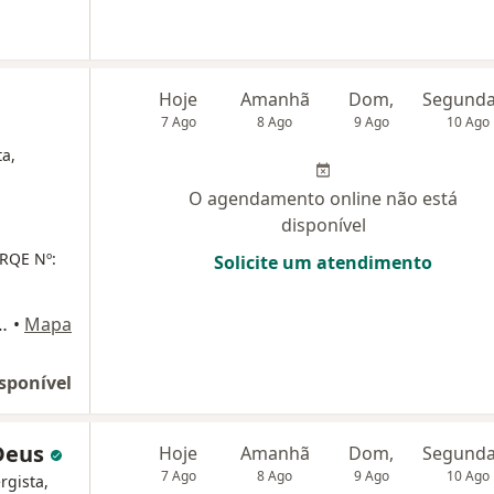
Hoje
Amanhã
Dom,
7 Ago
8 Ago
9 Ago
10 Ago
ta,
O agendamento online não está
disponível
 RQE Nº:
Solicite um atendimento
 57, 805, Porto Alegre
•
Mapa
sponível
 Deus
Hoje
Amanhã
Dom,
7 Ago
8 Ago
9 Ago
10 Ago
rgista,