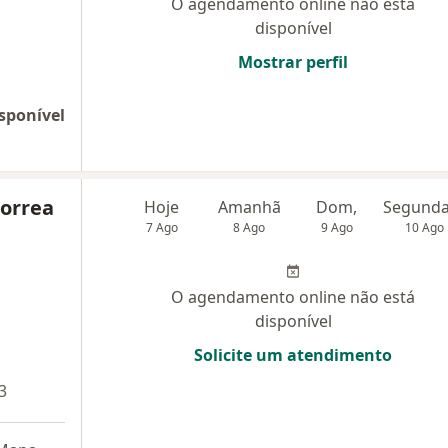
O agendamento online não está
disponível
Mostrar perfil
sponível
Correa
Hoje
Amanhã
Dom,
7 Ago
8 Ago
9 Ago
10 Ago
O agendamento online não está
disponível
Solicite um atendimento
3