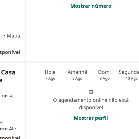
Mostrar número
•
Mapa
sponível
 Casa
Hoje
Amanhã
Dom,
e
7 Ago
8 Ago
9 Ago
10 Ago
rgista,
O agendamento online não está
disponível
Mostrar perfil
a
Irmandade Santa Casa de Misericórdia de Porto Alegre
sponível