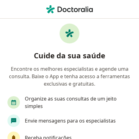
Men
Primeira Consulta Cardiologia • Porto Alegre, Rio Grande do Sul RS
Filtros
• 1
Convênio
Mapa
Primeira consulta Cardiologia em Porto
Cuide da sua saúde
Alegre: clínicas e especialistas
Encontre os melhores especialistas e agende uma
consulta. Baixe o App e tenha acesso a ferramentas
Qual especialização você está procurando?
exclusivas e gratuitas.
Cardiologista
Internista
Médico clínico ge
Organize as suas consultas de um jeito
simples
Envie mensagens para os especialistas
Receba notificações