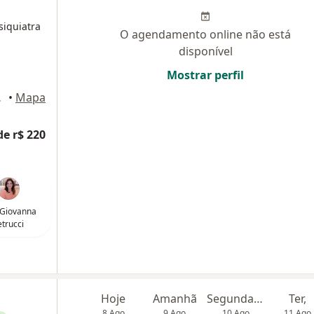
siquiatra
O agendamento online não está
disponível
Mostrar perfil
, João Pessoa
•
Mapa
de r$ 220
 Giovanna
etrucci
Hoje
Amanhã
Segunda-feira
Ter,
8 Ago
9 Ago
10 Ago
11 Ago