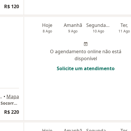
R$ 120
Hoje
Amanhã
Segunda-feira
Ter,
8 Ago
9 Ago
10 Ago
11 Ago
O agendamento online não está
disponível
Solicite um atendimento
 - 4° Andar - Sala 405, João Pessoa
•
Mapa
Consultório de Terapia Individual e de Casal Socorro Formiga
R$ 220
Hoje
Amanhã
Segunda-feira
Ter,