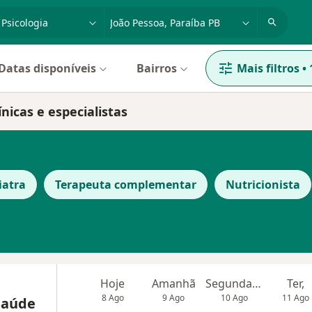
dade, doença ou nome
cidade ou região
Datas disponíveis
Bairros
Mais filtros
•
nicas e especialistas
iatra
Terapeuta complementar
Nutricionista
Hoje
Amanhã
Segunda-feira
Ter,
8 Ago
9 Ago
10 Ago
11 Ago
Saúde