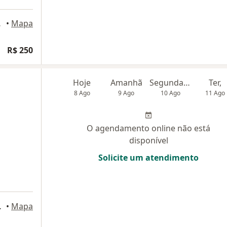
, João Pessoa
•
Mapa
R$ 250
Hoje
Amanhã
Segunda-feira
Ter,
8 Ago
9 Ago
10 Ago
11 Ago
O agendamento online não está
disponível
Solicite um atendimento
oão Pessoa
•
Mapa