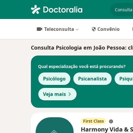
especiali
Teleconsulta
Convênio
Consulta Psicologia em João Pessoa: clí
Qual especialização você está procurando?
Psicólogo
Psicanalista
Psiqu
Veja mais
First Class
Harmony Vida & 