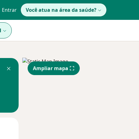
Entrar
Você atua na área da saúde?
1
Ampliar mapa
Qua
Qui,
Sex,
12 Ago
13 Ago
14 Ago