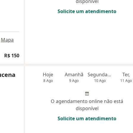
disponível
Solicite um atendimento
Mapa
R$ 150
Lucena
Hoje
Amanhã
Segunda-feira
Ter,
8 Ago
9 Ago
10 Ago
11 Ago
O agendamento online não está
disponível
Solicite um atendimento