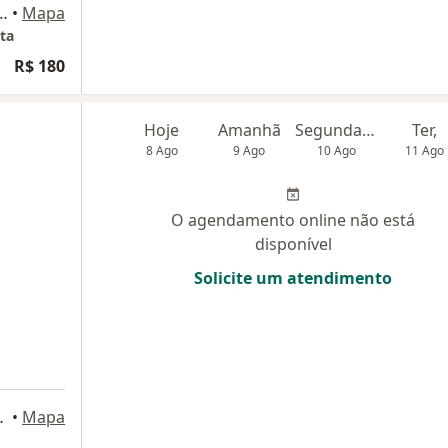
 Cabo Branco, João Pessoa - PB, Brasil, João Pessoa
•
Mapa
ta
R$ 180
Hoje
Amanhã
Segunda-feira
Ter,
8 Ago
9 Ago
10 Ago
11 Ago
O agendamento online não está
disponível
Solicite um atendimento
ho 500, João Pessoa
•
Mapa