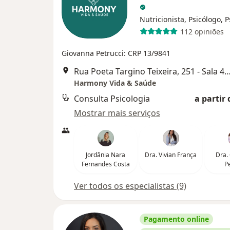
Nutricionista, Psicólogo, P
112 opiniões
Giovanna Petrucci: CRP 13/9841
Rua Poeta Targino Teixeira, 251 - Sala 44, Shopping Pátio Altiplano
Harmony Vida & Saúde
Consulta Psicologia
a partir 
Mostrar mais serviços
Jordânia Nara
Dra. Vivian França
Dra.
Fernandes Costa
P
Ver todos os especialistas (9)
Pagamento online