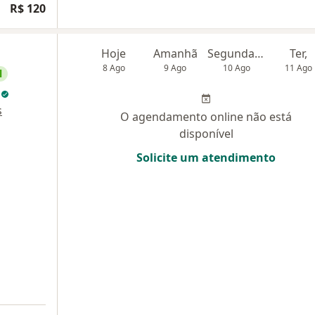
R$ 120
Hoje
Amanhã
Segunda-feira
Ter,
8 Ago
9 Ago
10 Ago
11 Ago
l
s
s
O agendamento online não está
disponível
Solicite um atendimento