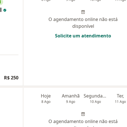
l
al
O agendamento online não está
disponível
Solicite um atendimento
R$ 250
Hoje
Amanhã
Segunda-feira
Ter,
8 Ago
9 Ago
10 Ago
11 Ago
O agendamento online não está