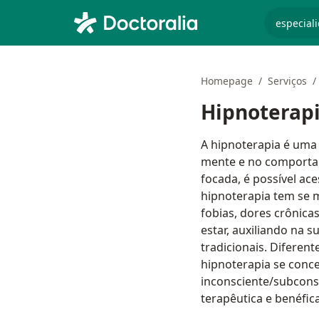
especiali
Homepage
Serviços
Hipnoterap
A hipnoterapia é uma 
mente e no comporta
focada, é possível ace
hipnoterapia tem se 
fobias, dores crônica
estar, auxiliando na 
tradicionais. Diferen
hipnoterapia se conce
inconsciente/subcons
terapêutica e benéfica.