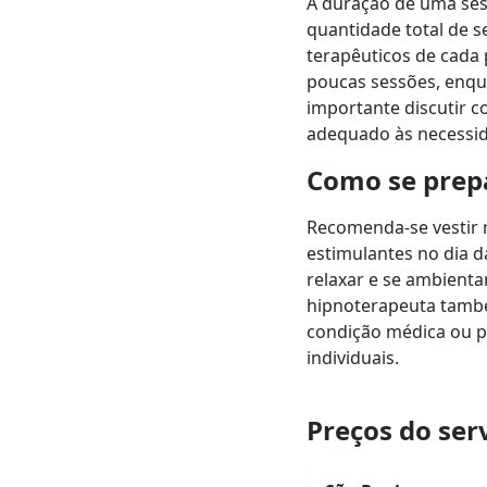
A duração de uma sess
quantidade total de s
terapêuticos de cada 
poucas sessões, enq
importante discutir 
adequado às necessid
Como se prepa
Recomenda-se vestir r
estimulantes no dia 
relaxar e se ambienta
hipnoterapeuta também
condição médica ou ps
individuais.
Preços do ser