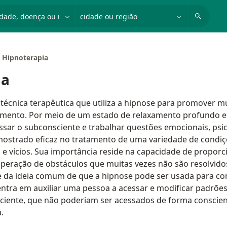
dade, doença ou nome
cidade ou região
Hipnoterapia
ia
técnica terapêutica que utiliza a hipnose para promover m
mento. Por meio de um estado de relaxamento profundo e
ssar o subconsciente e trabalhar questões emocionais, psico
mostrado eficaz no tratamento de uma variedade de condi
s e vícios. Sua importância reside na capacidade de proporci
superação de obstáculos que muitas vezes não são resolvid
te da ideia comum de que a hipnose pode ser usada para con
ntra em auxiliar uma pessoa a acessar e modificar padrões‬
ciente, que não poderiam ser acessados de forma‬ conscien
‬