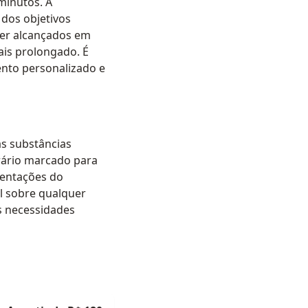
minutos. A
 dos objetivos
ser alcançados em
is prolongado. É
ento personalizado e
as substâncias
rário marcado para
ientações do
l sobre qualquer
s necessidades