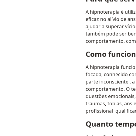
A hipnoterapia é util
eficaz no alívio de a
ajudar a superar víci
também pode ser bené
comportamento, como 
Como funcion
A hipnoterapia funcio
focada, conhecido com
parte inconsciente‬‭ ,
comportamento. O tera
questões emocionais, 
traumas, fobias, ansi
profissional‬ ‭ qualif
Quanto tempo