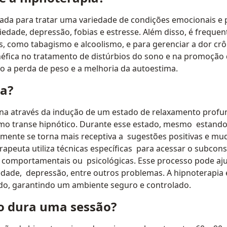
izada para tratar uma variedade de condições emocionais e 
nsiedade, depressão, fobias e estresse. Além disso, é frequ
os, como tabagismo e alcoolismo, e para gerenciar a dor crô
fica no tratamento de distúrbios do sono e na promoção
a perda de peso e a melhoria da autoestima.
a?
na através da indução de um estado de relaxamento profun
o transe hipnótico. Durante esse estado,‬‭ mesmo‬ ‭ estando
 a mente se torna mais receptiva a‬ ‭ sugestões positivas e m
peuta utiliza técnicas específicas‬ ‭ para acessar o subcons
comportamentais ou‬ ‭ psicológicas. Esse processo pode a
edade,‬ ‭ depressão, entre outros problemas. A hipnoterapi
icado, garantindo um ambiente seguro e controlado.‬ ‭
 dura uma sessão?