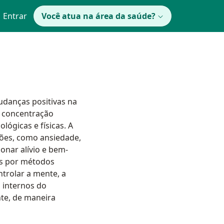
Entrar
Você atua na área da saúde?
udanças positivas na
 concentração
lógicas e físicas. A
ções, como ansiedade,
onar alívio e bem-
os por métodos
trolar a mente, a‬
 internos do
te, de maneira