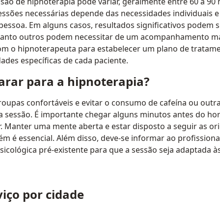
ão de hipnoterapia pode variar, geralmente entre 60 a 90 
essões necessárias depende das necessidades individuais e
pessoa. Em alguns casos, resultados significativos podem 
uanto outros podem necessitar de um acompanhamento ma
com o hipnoterapeuta para estabelecer um plano de tratam
ades específicas de cada paciente.
rar para a hipnoterapia?
oupas confortáveis e evitar o consumo de cafeína ou outr
da sessão. É importante chegar alguns minutos antes do ho
r. Manter uma mente aberta e estar disposto a seguir as or
 é essencial. Além disso, deve-se informar ao profissiona
icológica pré-existente para que a sessão seja adaptada à
viço por cidade