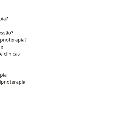
pia?
essão?
ipnoterapia?
de
e clínicas
pia
Hipnoterapia