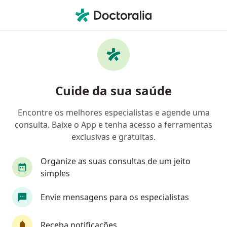
Men
Linfadenectomia Retroperitonial Por Cancer • São Paulo, Brasil
Filtros
• 1
Convênio
Mapa
Linfadenectomia Retroperitonial Por Cancer
Cuide da sua saúde
em São Paulo: clínicas e especialistas
Encontre os melhores especialistas e agende uma
consulta. Baixe o App e tenha acesso a ferramentas
Qual especialização você está procurando?
exclusivas e gratuitas.
Cirurgião do aparelho digestivo
Urologista
Organize as suas consultas de um jeito
simples
Envie mensagens para os especialistas
Receba notificações