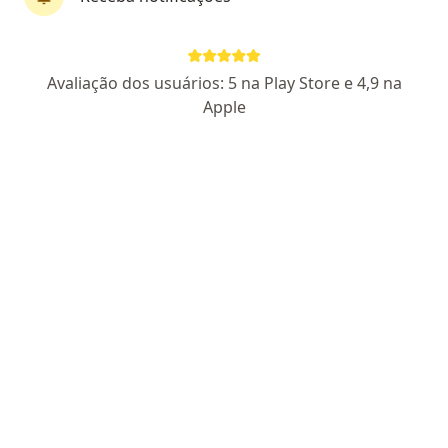
Prof. Francisco Fonseca
Avaliação dos usuários: 5 na Play Store e 4,9 na
·
Mais
Urologista
Apple
459 opiniões
CRM SP 44006 - RQE 60670
Pacientes fiéis
Endereço
Teleconsulta
Rua Mato Grosso, 306 conjunto 1608, 16º andar, Higienópolis, São Paulo
•
Mapa
Consultório Professor e Doutor Francisco Fonseca
Linfadenectomia Retroperitonial Por Cancer
Preço não disponível
Esse especialista não oferece agendamento online para esse endereço.
Solicite um atendimento