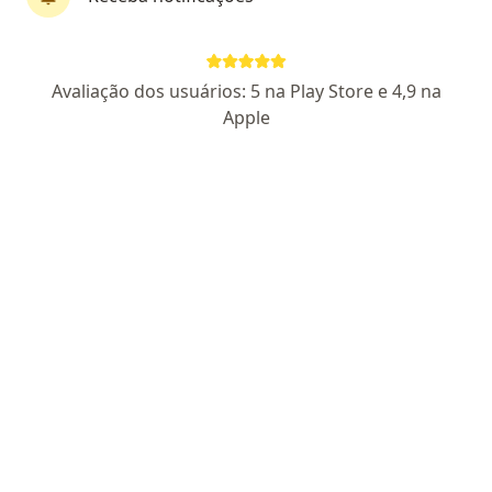
Dr. Fabio Alves Torres
Avaliação dos usuários: 5 na Play Store e 4,9 na
·
Mais
Cardiologista
Apple
750 opiniões
CRM RS 19268
| RQE Cardiologista 10556
Pacientes fiéis
Endereço
Teleconsulta
Av. José Bonifácio 519/206, Porto Alegre
•
Mapa
Clínica Cárdio & Saúde - Dr. Fábio Alves Torres
Aferição da pressão arterial
Preço não disponível
Esse especialista não oferece agendamento online para esse endereço.
Solicite um atendimento