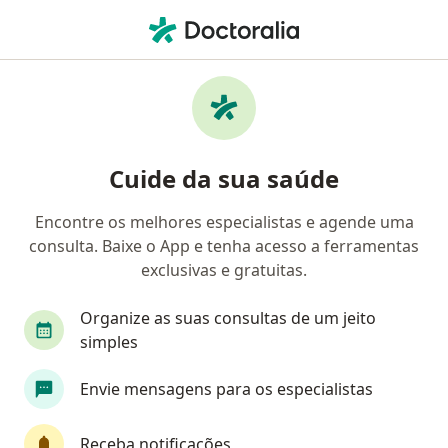
Men
Aferição Da Pressão Arterial • Porto Alegre, Rio Grande do Sul RS
Filtros
• 1
Convênio
Mapa
Aferição da pressão arterial em Porto
Cuide da sua saúde
Alegre: clínicas e especialistas
Encontre os melhores especialistas e agende uma
consulta. Baixe o App e tenha acesso a ferramentas
Qual especialização você está procurando?
exclusivas e gratuitas.
Cardiologista
Enfermeiro
Internista
Organize as suas consultas de um jeito
simples
Envie mensagens para os especialistas
Receba notificações