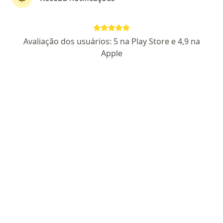
Dr. Ronan Braga
Avaliação dos usuários: 5 na Play Store e 4,9 na
·
Mais
Dentista
Apple
200 opiniões
8278
Endereço 1
Endereço 2
Quadra C1 lote 1/12 SALA 917 Edifício Taguatinga Trade Center, Taguatinga
•
Mapa
Implantec Odontologia - Dr Ronan Braga
Primeira consulta Odontológica
Preço não disponível
Esse especialista não oferece agendamento online para esse endereço.
Solicite um atendimento