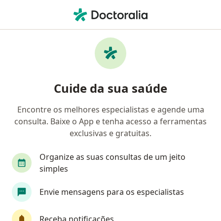
Men
Primeira Consulta Odontológica • Samambaia, Distrito Federal DF
Filtros
• 1
Convênio
Mapa
Primeira consulta Odontológica em
Cuide da sua saúde
Samambaia: clínicas e especialistas
Encontre os melhores especialistas e agende uma
consulta. Baixe o App e tenha acesso a ferramentas
Qual especialização você está procurando?
exclusivas e gratuitas.
Dentista
Ortodontista
Médico clínico ger
Organize as suas consultas de um jeito
simples
Envie mensagens para os especialistas
Receba notificações