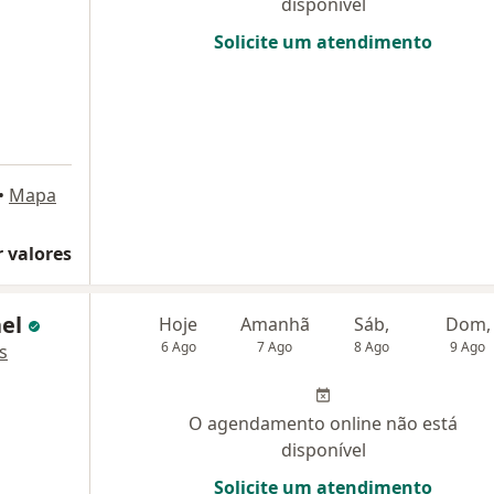
disponível
Solicite um atendimento
•
Mapa
 valores
ael
Hoje
Amanhã
Sáb,
Dom,
6 Ago
7 Ago
8 Ago
9 Ago
s
O agendamento online não está
disponível
Solicite um atendimento