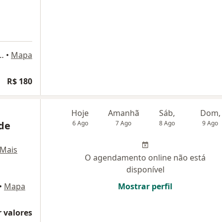
, 908, sala 03, Florianópolis
•
Mapa
R$ 180
Hoje
Amanhã
Sáb,
Dom,
de
6 Ago
7 Ago
8 Ago
9 Ago
Mais
O agendamento online não está
disponível
•
Mapa
Mostrar perfil
 valores