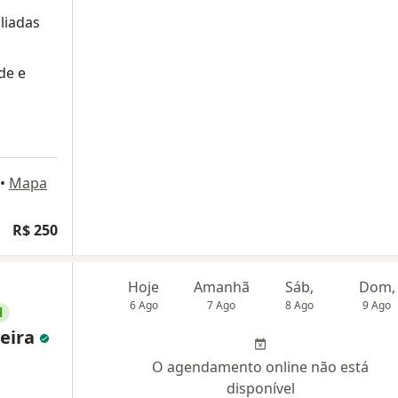
liadas
de e
•
Mapa
R$ 250
Hoje
Amanhã
Sáb,
Dom,
6 Ago
7 Ago
8 Ago
9 Ago
l
veira
O agendamento online não está
disponível