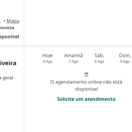
 Branco)., Florianópolis
•
Mapa
ionista
sponível
Hoje
Amanhã
Sáb,
Dom,
iveira
6 Ago
7 Ago
8 Ago
9 Ago
·
a geral
O agendamento online não está
disponível
Solicite um atendimento