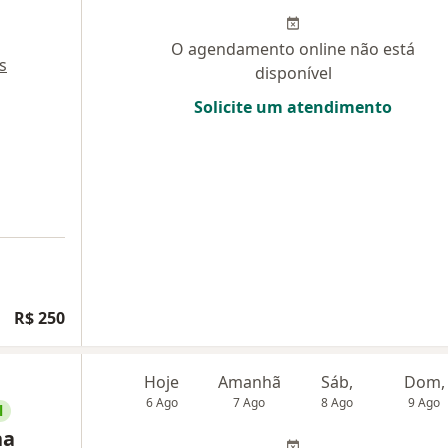
O agendamento online não está
s
disponível
Solicite um atendimento
R$ 250
Hoje
Amanhã
Sáb,
Dom,
6 Ago
7 Ago
8 Ago
9 Ago
l
na