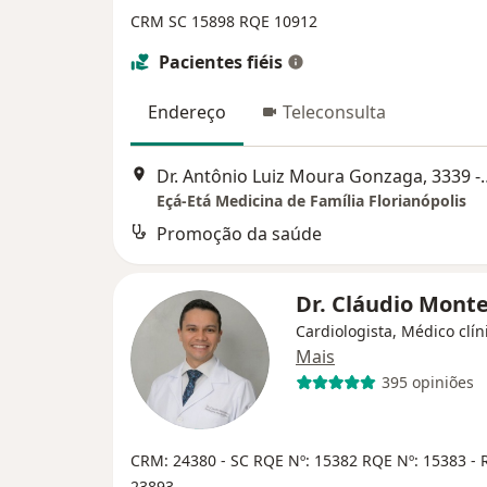
CRM SC 15898
RQE 10912
Pacientes fiéis
Endereço
Teleconsulta
Dr. Antônio Luiz Moura Gonzaga, 3339 - Rio T
Eçá-Etá Medicina de Família Florianópolis
Promoção da saúde
Dr. Cláudio Mont
Cardiologista, Médico clín
Mais
395 opiniões
CRM: 24380 - SC
RQE Nº: 15382
RQE Nº: 15383 - 
23893