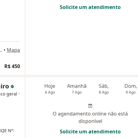
Solicite um atendimento
avares, Florianópolis - SC, 88048-301, Florianópolis
•
Mapa
R$ 450
eiro
Hoje
Amanhã
Sáb,
Dom,
6 Ago
7 Ago
8 Ago
9 Ago
·
ico geral
O agendamento online não está
disponível
RQE Nº:
Solicite um atendimento