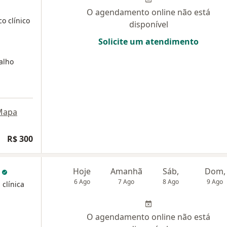
O agendamento online não está
o clínico
disponível
Solicite um atendimento
alho
Mapa
R$ 300
k
Hoje
Amanhã
Sáb,
Dom,
6 Ago
7 Ago
8 Ago
9 Ago
 clínica
O agendamento online não está