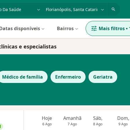
dade, doença ou nome
cidade ou região
Datas disponíveis
Bairros
Mais filtros
•
ínicas e especialistas
Médico de família
Enfermeiro
Geriatra
Hoje
Amanhã
Sáb,
Dom,
6 Ago
7 Ago
8 Ago
9 Ago
l