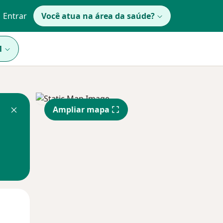
Entrar
Você atua na área da saúde?
1
Ampliar mapa
Segunda-feira
Ter,
Qua
10 Ago
11 Ago
12 Ago