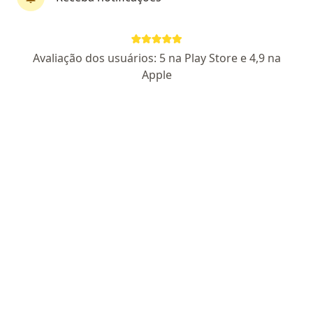
Dra. Fabiola Ferraresso
Avaliação dos usuários: 5 na Play Store e 4,9 na
·
Mais
Nutricionista
Apple
51 opiniões
CRN3 SP 79633/P
Endereço
Teleconsulta
Rua Frederico Machado, 294 - sala 01, Pindamonhangaba
•
Mapa
Fabiola Ferraresso Nutricionista
Retorno de consultas Nutrição
Preço não disponível
Esse especialista não oferece agendamento online para esse endereço.
Solicite um atendimento