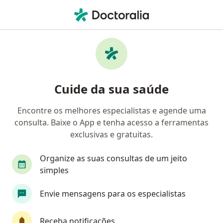
Men
Retorno De Consultas Nutrição • Taubaté, São Paulo SP
Filtros
• 1
Convênio
Mapa
Retorno de consultas Nutrição em Taubaté:
Cuide da sua saúde
clínicas e especialistas
Encontre os melhores especialistas e agende uma
consulta. Baixe o App e tenha acesso a ferramentas
Qual especialização você está procurando?
exclusivas e gratuitas.
Nutricionista
Organize as suas consultas de um jeito
simples
Envie mensagens para os especialistas
Receba notificações