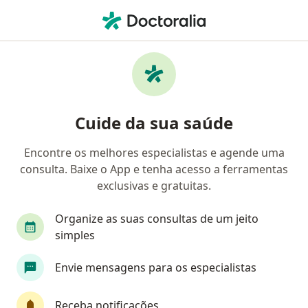
Men
Retorno De Consultas Ortopedia E Traumatologia • Recife, Pernambuco PE
Filtros
• 1
Convênio
Mapa
Retorno de consultas ortopedia e
Cuide da sua saúde
traumatologia em Recife: clínicas e
especialistas
Encontre os melhores especialistas e agende uma
consulta. Baixe o App e tenha acesso a ferramentas
Qual especialização você está procurando?
exclusivas e gratuitas.
Ortopedista - Traumatologista
Cirurgião da m
Organize as suas consultas de um jeito
simples
Envie mensagens para os especialistas
Receba notificações