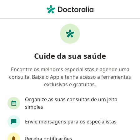
Men
Tonometria • São Paulo, Brasil
Filtros
• 1
Convênio
Mapa
Tonometria em São Paulo: clínicas e
Cuide da sua saúde
especialistas
Encontre os melhores especialistas e agende uma
consulta. Baixe o App e tenha acesso a ferramentas
Qual especialização você está procurando?
exclusivas e gratuitas.
Oftalmologista
Cirurgião plástico
Otorri
Organize as suas consultas de um jeito
simples
Envie mensagens para os especialistas
Receba notificações