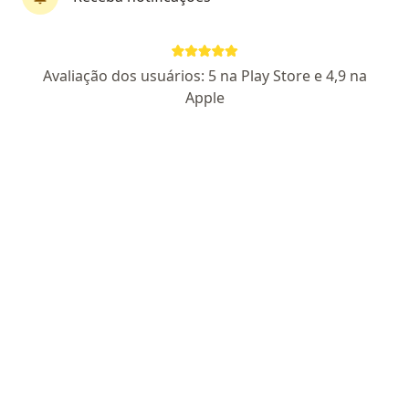
Dra. Telma Rosana Virgens Gonzaga
Avaliação dos usuários: 5 na Play Store e 4,9 na
Oftalmologista
Apple
7 opiniões
CRM 40691 RS - RQE 28136
Endereço
Teleconsulta
Rua Padre Chico, São Paulo
•
Mapa
COBEM OFTALMOLOGIA
Tonometria
Preço não disponível
Esse especialista não oferece agendamento online para esse endereço.
Solicite um atendimento