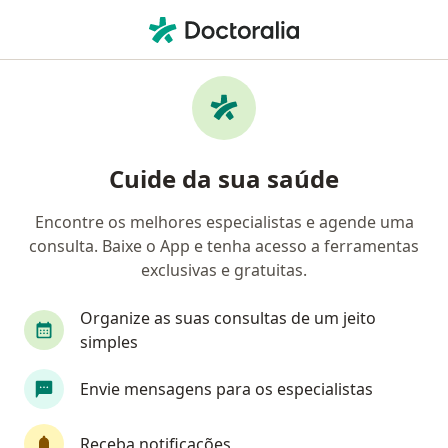
Men
Cirurgia Do Pterigio • São Paulo, Brasil
Filtros
• 1
Convênio
Mapa
Cirurgia Do Pterigio em São Paulo: clínicas e
Cuide da sua saúde
especialistas
Encontre os melhores especialistas e agende uma
consulta. Baixe o App e tenha acesso a ferramentas
Qual especialização você está procurando?
exclusivas e gratuitas.
Oftalmologista
Cirurgião plástico
Urologi
Organize as suas consultas de um jeito
simples
Envie mensagens para os especialistas
Receba notificações