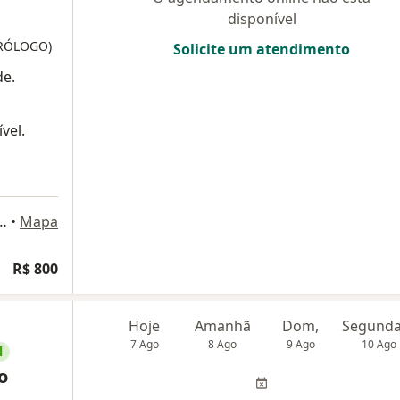
disponível
TRÓLOGO)
Solicite um atendimento
de.
vel.
te José Alencar 1405, Rio de Janeiro
•
Mapa
R$ 800
Hoje
Amanhã
Dom,
7 Ago
8 Ago
9 Ago
10 Ago
l
o