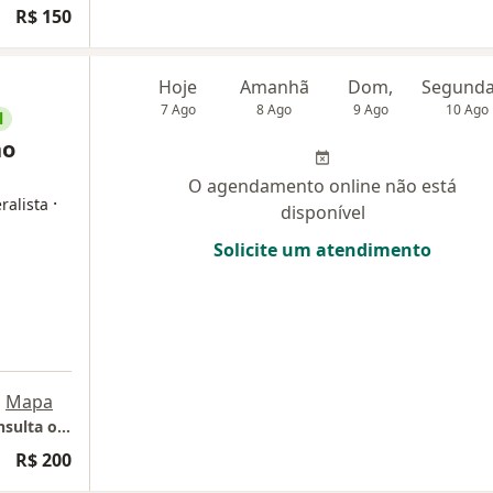
R$ 150
Hoje
Amanhã
Dom,
7 Ago
8 Ago
9 Ago
10 Ago
l
ho
O agendamento online não está
·
ralista
disponível
Solicite um atendimento
•
Mapa
Consultório online sem endereço físico - Consulta online somente
R$ 200