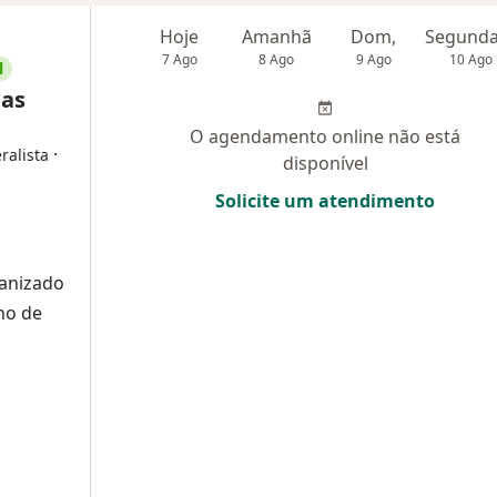
Hoje
Amanhã
Dom,
7 Ago
8 Ago
9 Ago
10 Ago
l
gas
O agendamento online não está
·
ralista
disponível
Solicite um atendimento
manizado
no de