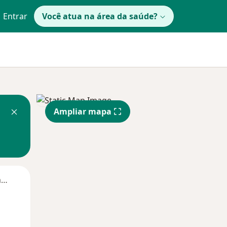
Entrar
Você atua na área da saúde?
Ampliar mapa
Segunda-feira
Ter,
Qua
Qui,
11 Ago
12 Ago
13 Ago