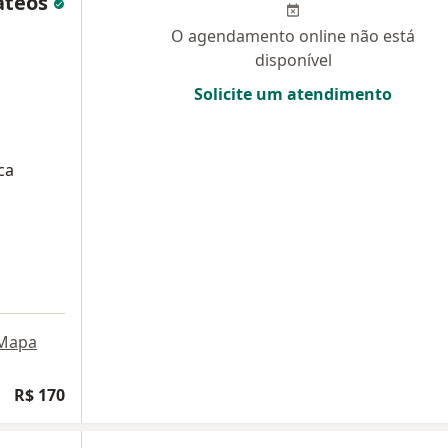
ateos
O agendamento online não está
disponível
Solicite um atendimento
ca
Mapa
R$ 170