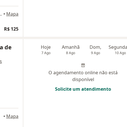
 Vargas, Rio de Janeiro
•
Mapa
R$ 125
ra de
Hoje
Amanhã
Dom,
7 Ago
8 Ago
9 Ago
10 Ago
s
O agendamento online não está
disponível
Solicite um atendimento
•
Mapa