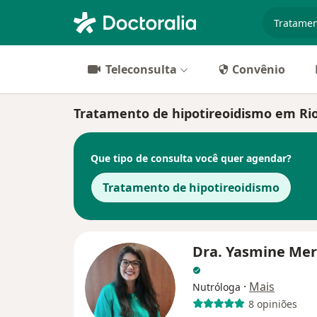
especiali
Teleconsulta
Convênio
Tratamento de hipotireoidismo em Rio d
Que tipo de consulta você quer agendar?
Tratamento de hipotireoidismo
Dra. Yasmine Me
·
Mais
Nutróloga
8 opiniões