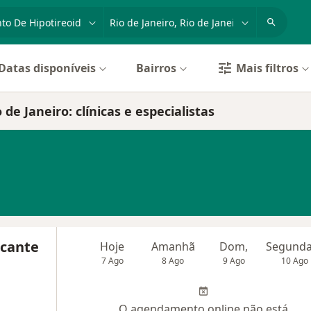
dade, doença ou nome
cidade ou região
Datas disponíveis
Bairros
Mais filtros
e Janeiro: clínicas e especialistas
rcante
Hoje
Amanhã
Dom,
7 Ago
8 Ago
9 Ago
10 Ago
O agendamento online não está