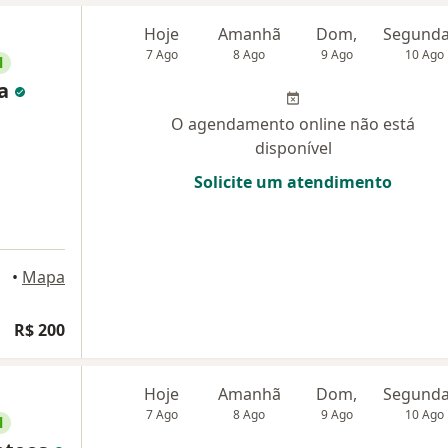
Hoje
Amanhã
Dom,
7 Ago
8 Ago
9 Ago
10 Ago
l
da
O agendamento online não está
disponível
Solicite um atendimento
•
Mapa
R$ 200
Hoje
Amanhã
Dom,
7 Ago
8 Ago
9 Ago
10 Ago
l