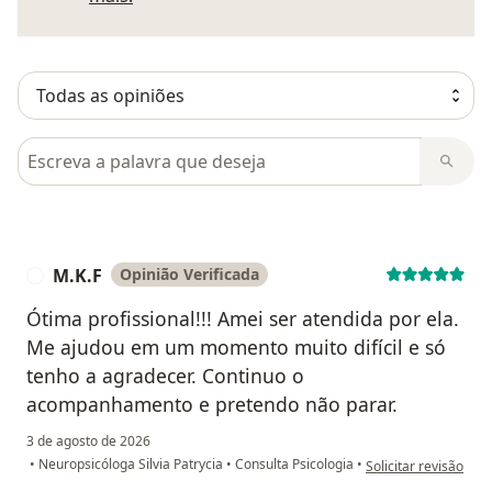
Pesquisar em opiniões
M.K.F
Opinião Verificada
M
Ótima profissional!!! Amei ser atendida por ela.
Me ajudou em um momento muito difícil e só
tenho a agradecer. Continuo o
acompanhamento e pretendo não parar.
3 de agosto de 2026
na opinião do utiliza
•
Neuropsicóloga Silvia Patrycia
•
Consulta Psicologia
•
Solicitar revisão