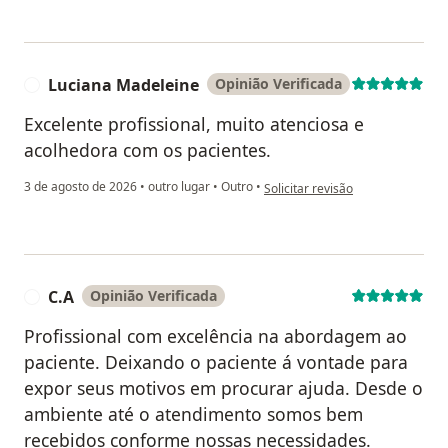
Luciana Madeleine
Opinião Verificada
L
Excelente profissional, muito atenciosa e
acolhedora com os pacientes.
na opinião do utilizador Luciana
3 de agosto de 2026
•
outro lugar
•
Outro
•
Solicitar revisão
C.A
Opinião Verificada
C
Profissional com excelência na abordagem ao
paciente. Deixando o paciente á vontade para
expor seus motivos em procurar ajuda. Desde o
ambiente até o atendimento somos bem
recebidos conforme nossas necessidades.