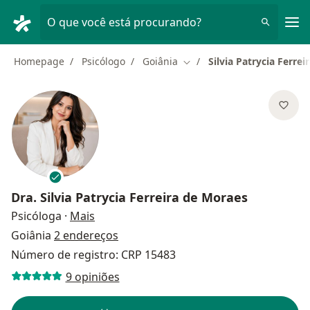
Men
O que você está procurando?
Homepage
Psicólogo
Goiânia
Silvia Patrycia Ferre
Mudar de cidade
Dra.
Silvia Patrycia Ferreira de Moraes
sobre as especializações
Psicóloga
·
Mais
Goiânia
2 endereços
Número de registro: CRP 15483
9 opiniões