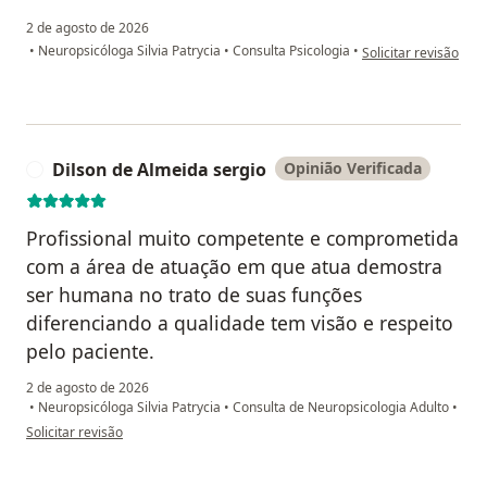
2 de agosto de 2026
na opinião do utiliza
•
Neuropsicóloga Silvia Patrycia
•
Consulta Psicologia
•
Solicitar revisão
Dilson de Almeida sergio
Opinião Verificada
D
Profissional muito competente e comprometida
com a área de atuação em que atua demostra
ser humana no trato de suas funções
diferenciando a qualidade tem visão e respeito
pelo paciente.
2 de agosto de 2026
•
Neuropsicóloga Silvia Patrycia
•
Consulta de Neuropsicologia Adulto
•
na opinião do utilizador Dilson de Almeida sergio
Solicitar revisão