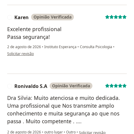
Karen
Opinião Verificada
K
Excelente profissional
Passa segurança!
2 de agosto de 2026
•
Instituto Esperança
•
Consulta Psicologia
•
na opinião do utilizador Karen
Solicitar revisão
Ronivaldo S.A
Opinião Verificada
R
Dra Silvia: Muito atenciosa e muito dedicada.
Uma profissional que Nos transmite amplo
conhecimento e muita segurança ao que nos
passa . Muito competente . ….
na opinião do utilizador Ronivald
2 de agosto de 2026
•
outro lugar
•
Outro
•
Solicitar revisão