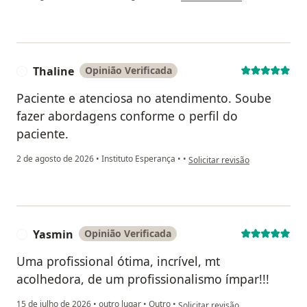
Thaline
Opinião Verificada
T
Paciente e atenciosa no atendimento. Soube
fazer abordagens conforme o perfil do
paciente.
na opinião do utilizador Thaline
2 de agosto de 2026
•
Instituto Esperança
•
•
Solicitar revisão
Yasmin
Opinião Verificada
Y
Uma profissional ótima, incrível, mt
acolhedora, de um profissionalismo ímpar!!!
na opinião do utilizador Yasmin
15 de julho de 2026
•
outro lugar
•
Outro
•
Solicitar revisão