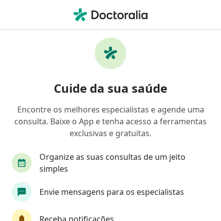
Men
Transtorno De Déficit De Atenção Tda • Goiânia, Goiás GO
Filtros
• 1
Convênio
Mapa
Profissionais com experiência Transtorno de
Cuide da sua saúde
Déficit de Atenção (TDA), Goiânia
Encontre os melhores especialistas e agende uma
consulta. Baixe o App e tenha acesso a ferramentas
Qual especialização você está procurando?
exclusivas e gratuitas.
Psicólogo
Psiquiatra
Psicanalista
Méd
Organize as suas consultas de um jeito
simples
Envie mensagens para os especialistas
Receba notificações