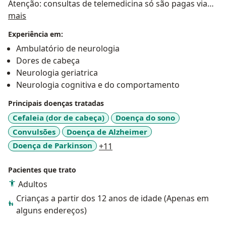
Atenção: consultas de telemedicina só são pagas via
Sobre mim
cartão de crédito
mais
Experiência em:
Ambulatório de neurologia
Dores de cabeça
Neurologia geriatrica
Neurologia cognitiva e do comportamento
Principais doenças tratadas
Cefaleia (dor de cabeça)
Doença do sono
Convulsões
Doença de Alzheimer
a11y_sr_more_diseases
Doença de Parkinson
+11
Pacientes que trato
Adultos
Crianças a partir dos 12 anos de idade (Apenas em
alguns endereços)