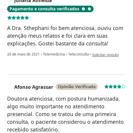
Juliana Almeida
J
Pagamento e consulta verificados
A Dra. Sthephani foi bem atenciosa, ouviu com
atenção meus relatos e foi clara em suas
explicações. Gostei bastante da consulta!
na opinião do utilizador 
26 de maio de 2021
•
Telemedicina
•
Teleconsulta
•
Solicitar revisão
Afonso Agrassar
Opinião Verificada
A
Doutora atenciosa, com postura humanizada,
algo muito importante no atendimento
presencial. Como se tratou de uma primeira
consulta, o paciente considerou o atendimento
recebido satisfatório.