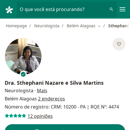
Men
O que você está procurando?
Homepage
Neurologista
Belém Alagoas
Sthephani 
Mudar de cidad
Dra.
Sthephani Nazare e Silva Martins
sobre as especializações
Neurologista
·
Mais
Belém Alagoas
2 endereços
Número de registro: CRM: 10200 - PA | RQE Nº: 4474
12 opiniões