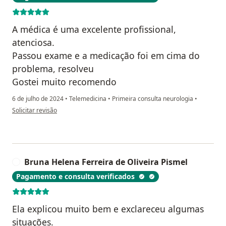
A médica é uma excelente profissional,
atenciosa.
Passou exame e a medicação foi em cima do
problema, resolveu
Gostei muito recomendo
6 de julho de 2024
•
Telemedicina
•
Primeira consulta neurologia
•
na opinião do utilizador Eliene Oliveira da Silva Santos
Solicitar revisão
Bruna Helena Ferreira de Oliveira Pismel
B
Pagamento e consulta verificados
Ela explicou muito bem e exclareceu algumas
situações.