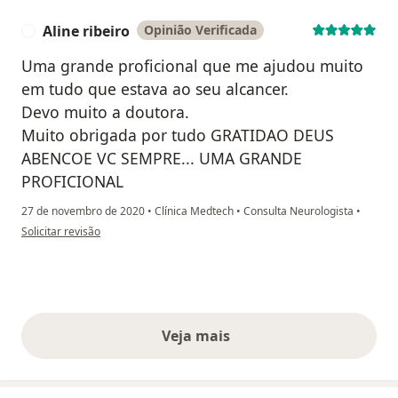
Aline ribeiro
Opinião Verificada
A
Uma grande proficional que me ajudou muito
em tudo que estava ao seu alcancer.
Devo muito a doutora.
Muito obrigada por tudo GRATIDAO DEUS
ABENCOE VC SEMPRE... UMA GRANDE
PROFICIONAL
27 de novembro de 2020
•
Clínica Medtech
•
Consulta Neurologista
•
na opinião do utilizador Aline ribeiro
Solicitar revisão
Veja mais
opiniões acima