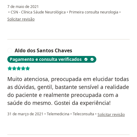
7 de maio de 2021
•
CSN - Clínica Sáude Neurológica
•
Primeira consulta neurologia
•
na opinião do utilizador Afonso Agrassar
Solicitar revisão
Aldo dos Santos Chaves
A
Pagamento e consulta verificados
Muito atenciosa, preocupada em elucidar todas
as dúvidas, gentil, bastante sensível a realidade
do paciente e realmente preocupada com a
saúde do mesmo. Gostei da experiência!
na opinião do utilizad
31 de março de 2021
•
Telemedicina
•
Teleconsulta
•
Solicitar revisão