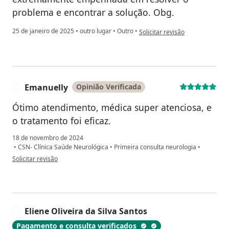
problema e encontrar a solução. Obg.
na opinião do utilizador Robiso
25 de janeiro de 2025
•
outro lugar
•
Outro
•
Solicitar revisão
Emanuelly
Opinião Verificada
E
Ótimo atendimento, médica super atenciosa, e
o tratamento foi eficaz.
18 de novembro de 2024
•
CSN- Clínica Saúde Neurológica
•
Primeira consulta neurologia
•
na opinião do utilizador Emanuelly
Solicitar revisão
Eliene Oliveira da Silva Santos
E
Pagamento e consulta verificados