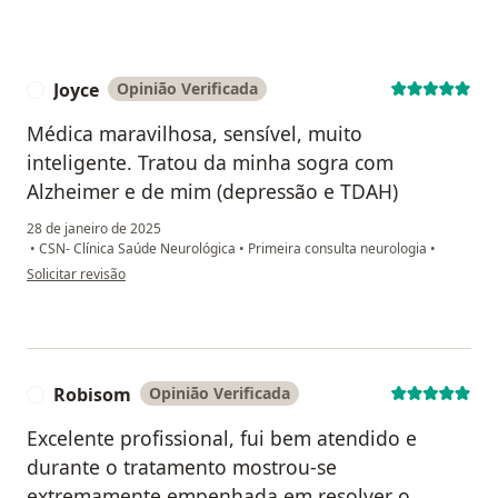
Joyce
Opinião Verificada
J
Médica maravilhosa, sensível, muito
inteligente. Tratou da minha sogra com
Alzheimer e de mim (depressão e TDAH)
28 de janeiro de 2025
•
CSN- Clínica Saúde Neurológica
•
Primeira consulta neurologia
•
na opinião do utilizador Joyce
Solicitar revisão
Robisom
Opinião Verificada
R
Excelente profissional, fui bem atendido e
durante o tratamento mostrou-se
extremamente empenhada em resolver o