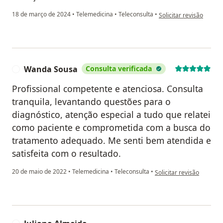
na opinião do utilizado
18 de março de 2024
•
Telemedicina
•
Teleconsulta
•
Solicitar revisão
Wanda Sousa
Consulta verificada
W
Profissional competente e atenciosa. Consulta
tranquila, levantando questões para o
diagnóstico, atenção especial a tudo que relatei
como paciente e comprometida com a busca do
tratamento adequado. Me senti bem atendida e
satisfeita com o resultado.
na opinião do utilizado
20 de maio de 2022
•
Telemedicina
•
Teleconsulta
•
Solicitar revisão