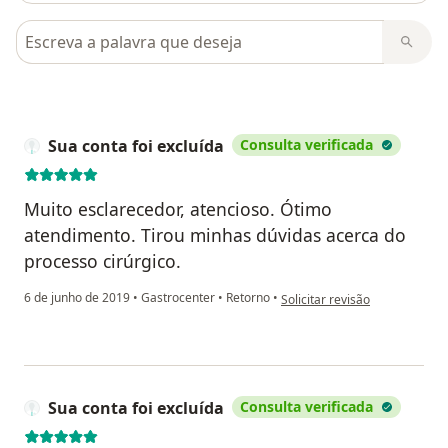
Pesquisar em opiniões
Sua conta foi excluída
Consulta verificada
Muito esclarecedor, atencioso. Ótimo
atendimento. Tirou minhas dúvidas acerca do
processo cirúrgico.
na opinião do utilizador Sua co
6 de junho de 2019
•
Gastrocenter
•
Retorno
•
Solicitar revisão
Sua conta foi excluída
Consulta verificada