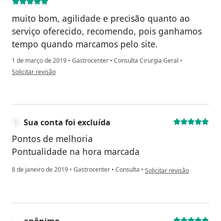
muito bom, agilidade e precisão quanto ao
serviço oferecido, recomendo, pois ganhamos
tempo quando marcamos pelo site.
1 de março de 2019
•
Gastrocenter
•
Consulta Cirurgia Geral
•
na opinião do utilizador Sua conta foi excluída
Solicitar revisão
Sua conta foi excluída
Pontos de melhoria
Pontualidade na hora marcada
na opinião do utilizador Sua
8 de janeiro de 2019
•
Gastrocenter
•
Consulta
•
Solicitar revisão
anônimo
A