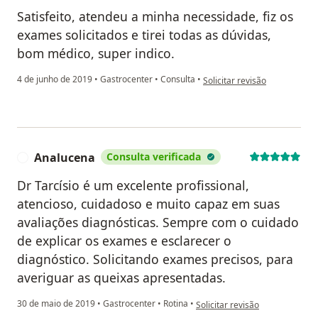
Satisfeito, atendeu a minha necessidade, fiz os
exames solicitados e tirei todas as dúvidas,
bom médico, super indico.
na opinião do utilizador Sua c
4 de junho de 2019
•
Gastrocenter
•
Consulta
•
Solicitar revisão
Analucena
Consulta verificada
A
Dr Tarcísio é um excelente profissional,
atencioso, cuidadoso e muito capaz em suas
avaliações diagnósticas. Sempre com o cuidado
de explicar os exames e esclarecer o
diagnóstico. Solicitando exames precisos, para
averiguar as queixas apresentadas.
na opinião do utilizador Analu
30 de maio de 2019
•
Gastrocenter
•
Rotina
•
Solicitar revisão