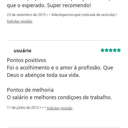
que o esperado. Super recomendo!
23 de setembro de 2015
•
•
Videolaparoscopia (retirada de vesícula)
•
na opinião do utilizador paciente
Solicitar revisão
usuário
U
Pontos positivos
Foi o acolhimento e o amor à profissão. Que
Deus o abençoe toda sua vida.
Pontos de melhoria
O salário e melhores condiçoes de trabalho.
na opinião do utilizador usuário
11 de junho de 2015
•
•
•
Solicitar revisão