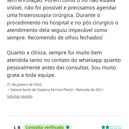
sem enrolação. Porém como o fio não estava
visível, não foi possível e precisamos agendar
uma histeroscopia cirúrgica. Durante o
procedimento no hospital e no pós cirurgico o
atendimento dela seguiu impecável como
sempre. Recomendo de olhos fechados!
Quanto a clínica, sempre fui muito bem
atendida tanto no contato do whatsapp quanto
pessoalmente antes das consultas. Sou muito
grata a toda equipe.
21 de janeiro de 2026
•
Tatiane burle de Siqueira Ferroni Plentz
•
Retirada do DIU
•
na opinião do utilizador Fernanda Suelen M. Lima
Solicitar revisão
L K
Consulta verificada
L