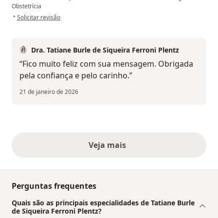
Obstetrícia
na opinião do utilizador Paciente
•
Solicitar revisão
Dra. Tatiane Burle de Siqueira Ferroni Plentz
“Fico muito feliz com sua mensagem. Obrigada
pela confiança e pelo carinho.”
21 de janeiro de 2026
Veja mais
opiniões acima
Perguntas frequentes
Quais são as principais especialidades de Tatiane Burle
de Siqueira Ferroni Plentz?