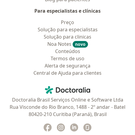
Para especialistas e clínicas
Preço
Solução para especialistas
Solução para clinicas
Noa Notes
novo
Conteúdos
Termos de uso
Alerta de segurança
Central de Ajuda para clientes
Contato
Doctoralia - Homepage
Doctoralia Brasil Serviços Online e Software Ltda
Rua Visconde do Rio Branco, 1488 - 2º andar - Batel
80420-210 Curitiba (Paraná), Brasil
Facebook
abre num novo separador
Instagram
abre num novo separador
Linkedin
abre num novo separad
Glassdoor
abre num novo se