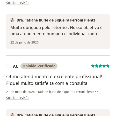
na opinião do utilizador Numa Moraes
Solicitar revisão
Dra. Tatiane Burle de Siqueira Ferroni Plentz
Muito obrigada pelo retorno . Nosso objetivo é
uma atendimento humano e individualizado .
22 de julho de 2026
V.C
Opinião Verificada
V
Ótimo atendimento e excelente profissional!
Fiquei muito satisfeita com a consulta
21 de maio de 2026
•
Tatiane burle de Siqueira Ferroni Plentz
•
•
na opinião do utilizador V.C
Solicitar revisão
Dra. Tatiane Burle de Siqueira Ferroni Plentz