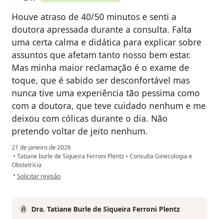
Houve atraso de 40/50 minutos e senti a
doutora apressada durante a consulta. Falta
uma certa calma e didática para explicar sobre
assuntos que afetam tanto nosso bem estar.
Mas minha maior reclamação é o exame de
toque, que é sabido ser desconfortável mas
nunca tive uma experiência tão pessima como
com a doutora, que teve cuidado nenhum e me
deixou com cólicas durante o dia. Não
pretendo voltar de jeito nenhum.
21 de janeiro de 2026
•
Tatiane burle de Siqueira Ferroni Plentz
•
Consulta Ginecologia e
Obstetrícia
na opinião do utilizador L K
•
Solicitar revisão
Dra. Tatiane Burle de Siqueira Ferroni Plentz