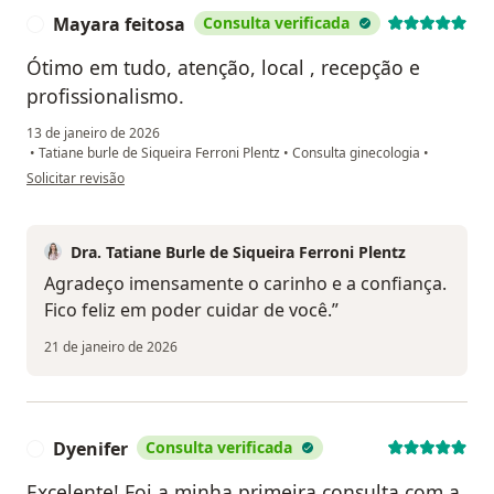
Mayara feitosa
Consulta verificada
M
Ótimo em tudo, atenção, local , recepção e
profissionalismo.
13 de janeiro de 2026
•
Tatiane burle de Siqueira Ferroni Plentz
•
Consulta ginecologia
•
na opinião do utilizador Mayara feitosa
Solicitar revisão
Dra. Tatiane Burle de Siqueira Ferroni Plentz
Agradeço imensamente o carinho e a confiança.
Fico feliz em poder cuidar de você.”
21 de janeiro de 2026
Dyenifer
Consulta verificada
D
Excelente! Foi a minha primeira consulta com a