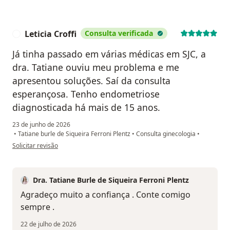
Leticia Croffi
Consulta verificada
L
Já tinha passado em várias médicas em SJC, a
dra. Tatiane ouviu meu problema e me
apresentou soluções. Saí da consulta
esperançosa. Tenho endometriose
diagnosticada há mais de 15 anos.
23 de junho de 2026
•
Tatiane burle de Siqueira Ferroni Plentz
•
Consulta ginecologia
•
na opinião do utilizador Leticia Croffi
Solicitar revisão
Dra. Tatiane Burle de Siqueira Ferroni Plentz
Agradeço muito a confiança . Conte comigo
sempre .
22 de julho de 2026