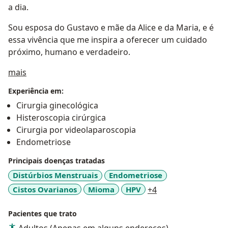
a dia.
Sou esposa do Gustavo e mãe da Alice e da Maria, e é
essa vivência que me inspira a oferecer um cuidado
próximo, humano e verdadeiro.
Sobre mim
mais
Experiência em:
Cirurgia ginecológica
Histeroscopia cirúrgica
Cirurgia por videolaparoscopia
Endometriose
Principais doenças tratadas
Distúrbios Menstruais
Endometriose
a11y_sr_more_dis
Cistos Ovarianos
Mioma
HPV
+4
Pacientes que trato