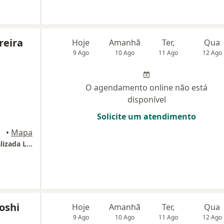
reira
Hoje
Amanhã
Ter,
Qua
9 Ago
10 Ago
11 Ago
12 Ago
O agendamento online não está
disponível
Solicite um atendimento
aubaté
•
Mapa
Chiba Medical Corporation Medicina Especializada Ltda
oshi
Hoje
Amanhã
Ter,
Qua
9 Ago
10 Ago
11 Ago
12 Ago