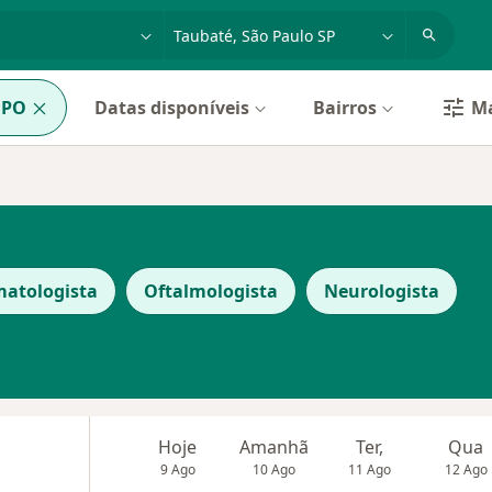
dade, doença ou nome
cidade ou região
PO
Datas disponíveis
Bairros
Ma
matologista
Oftalmologista
Neurologista
Hoje
Amanhã
Ter,
Qua
9 Ago
10 Ago
11 Ago
12 Ago