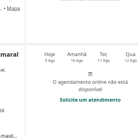
, 1º andar, Taubaté
•
Mapa
Amaral
Hoje
Amanhã
Ter,
Qua
9 Ago
10 Ago
11 Ago
12 Ago
al,
O agendamento online não está
disponível
Solicite um atendimento
pa
Consulta Cirurgia e Traumatologia Buco-maxilo-facial