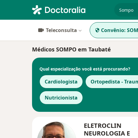
especiali
Teleconsulta
Convênio:
SOM
Médicos SOMPO em Taubaté
Qual especialização você está procurando?
Cardiologista
Ortopedista - Trau
Nutricionista
ELETROCLIN
NEUROLOGIA E