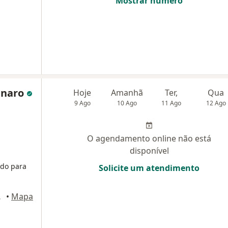
Mostrar número
anaro
Hoje
Amanhã
Ter,
Qua
9 Ago
10 Ago
11 Ago
12 Ago
O agendamento online não está
disponível
do para
Solicite um atendimento
 Taubaté
•
Mapa