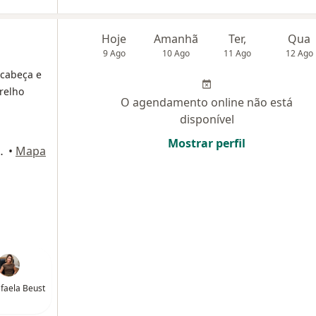
Hoje
Amanhã
Ter,
Qua
9 Ago
10 Ago
11 Ago
12 Ago
 cabeça e
relho
O agendamento online não está
disponível
Mostrar perfil
, 1º andar, Taubaté
•
Mapa
faela Beust