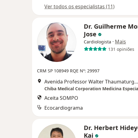
Ver todos os especialistas (11)
Dr. Guilherme Mo
Jose
·
Mais
Cardiologista
131 opiniões
CRM SP 108949
RQE Nº: 29997
Avenida Professor Walter Thaumaturgo - 640 - casa Jardim das Nações, T
Aceita SOMPO
Ecocardiograma
Dr. Herbert Hidey
Kai