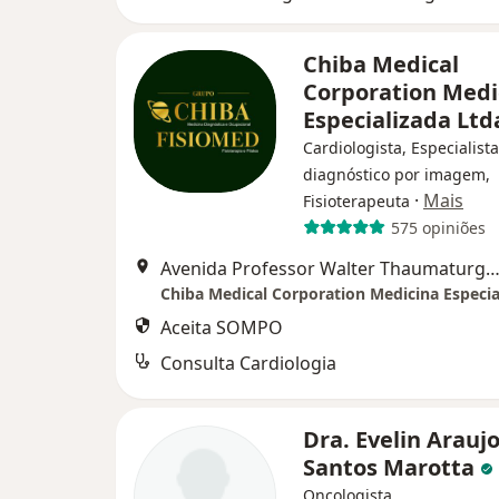
Chiba Medical
Corporation Medi
Especializada Lt
Cardiologista, Especialist
diagnóstico por imagem,
·
Mais
Fisioterapeuta
575 opiniões
Avenida Professor Walter Thaumaturgo - 640 - casa Jardim das Nações, T
Aceita SOMPO
Consulta Cardiologia
Dra. Evelin Arauj
Santos Marotta
Oncologista