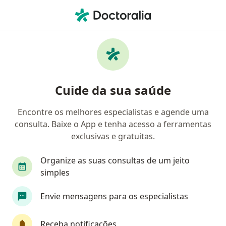
Men
Agende agora sua
consulta
Cuide da sua saúde
Mais de 1 milhão de especialistas de saúde
Encontre os melhores especialistas e agende uma
estão prontos para te ajudar
consulta. Baixe o App e tenha acesso a ferramentas
exclusivas e gratuitas.
No local
Teleconsulta
No local
Teleconsulta
Organize as suas consultas de um jeito
simples
especialidade, doença ou n
Envie mensagens para os especialistas
cidade ou região
Receba notificações