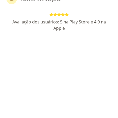
Pesquisar
Avaliação dos usuários: 5 na Play Store e 4,9 na
Apple
Ginecologista
Psiquiatra
Psicólogo
Ortopedista - traumatologista
Dermatologista
Endocrinologista
Oftalmologista
Cardiologista
Urologista
Neurologista
Dentista
Nutricionista
Cirurgião bariátrico
Mais
Especialidades mais populares
Colposcopia
Citologia
Depilação a laser
Drenagem linfática
Mindfulness
Invisalign
Acupuntura
Mais
Serviços