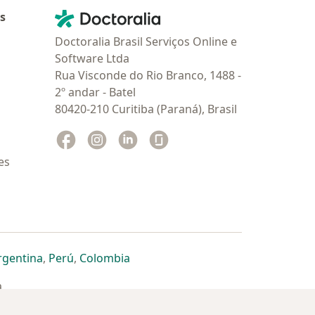
Contato
Doctoralia - Homepage
as
Doctoralia Brasil Serviços Online e
Software Ltda
Rua Visconde do Rio Branco, 1488 -
2º andar - Batel
80420-210 Curitiba (Paraná), Brasil
Facebook
abre num novo separador
Instagram
abre num novo separador
Linkedin
abre num novo separador
Glassdoor
abre num novo separador
es
dor
 separador
 novo separador
re num novo separador
abre num novo separador
abre num novo separador
abre num novo separador
rgentina
,
Perú
,
Colombia
a