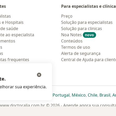
tes
Para especialistas e clínic
listas
Preço
s e Hospitais
Solução para especialistas
 de saúde
Solução para clinicas
te ao especialista
Noa Notes
novo
amentos
Conteúdos
os
Termos de uso
as
Alerta de segurança
tas frequentes
Central de Ajuda para client
ções móveis
ara pacientes
te.
lhorar sua experiência.
eparador
 novo separador
bre num novo separador
abre num novo separador
abre num novo separador
abre num novo separador
abre num novo separa
abre num novo
abre num
ab
Italia
,
Deutschland
,
Česko
,
Portugal
,
México
,
Chile
,
Brasil
,
A
www.doctoralia.com.br © 2026 - Agende agora sua consult