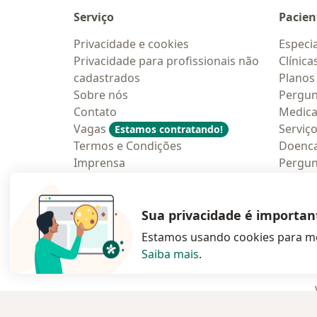
Serviço
Pacien
Privacidade e cookies
Especia
Privacidade para profissionais não
Clínica
cadastrados
Planos
Sobre nós
Pergun
Contato
Medic
Vagas
Serviç
Estamos contratando!
Termos e Condições
Doenc
Imprensa
Pergun
Lei da Igualdade Salarial
Aplica
Blog p
Sua privacidade é importan
Estamos usando cookies para me
Saiba mais
.
abre num novo s
abre num
a
Polska
,
Türkiye
,
España
,