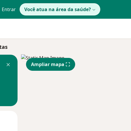
Entrar
Você atua na área da saúde?
tas
Ampliar mapa
Segunda-feira
Ter,
Qua
10 Ago
11 Ago
12 Ago