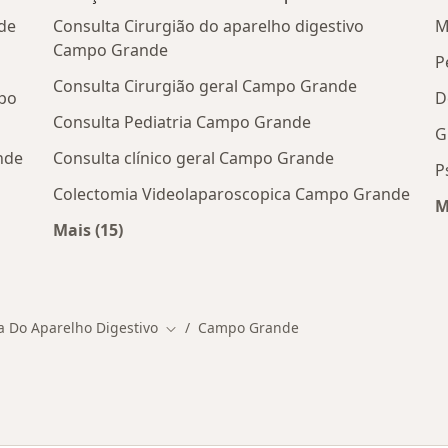
de
Consulta Cirurgião do aparelho digestivo
M
Campo Grande
P
Consulta Cirurgião geral Campo Grande
mpo
D
Consulta Pediatria Campo Grande
G
nde
Consulta clínico geral Campo Grande
P
Colectomia Videolaparoscopica Campo Grande
M
Mais (15)
Mais na categoria: Serviços relacionados e
cos em Campo Grande
a Do Aparelho Digestivo
Campo Grande
Mudar de cidade