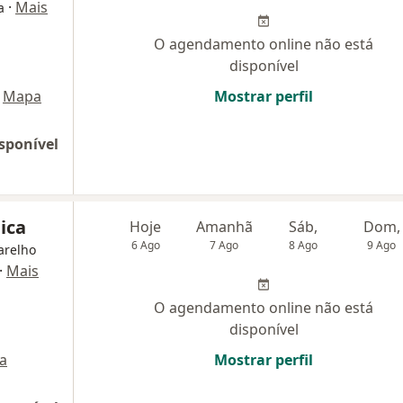
·
Mais
a
O agendamento online não está
disponível
Mapa
Mostrar perfil
sponível
ica
Hoje
Amanhã
Sáb,
Dom,
6 Ago
7 Ago
8 Ago
9 Ago
arelho
·
Mais
O agendamento online não está
disponível
a
Mostrar perfil