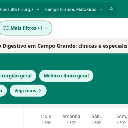
dade, doença ou nome
cidade ou região
Mais filtros
•
1
o Digestivo em Campo Grande: clínicas e especialis
irurgião geral
Médico clínico geral
a
Veja mais
Hoje
Amanhã
Sáb,
Dom,
6 Ago
7 Ago
8 Ago
9 Ago