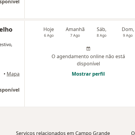
sponível
elho
Hoje
Amanhã
Sáb,
Dom,
6 Ago
7 Ago
8 Ago
9 Ago
estivo,
O agendamento online não está
disponível
•
Mapa
Mostrar perfil
sponível
Serviços relacionados em Campo Grande
O