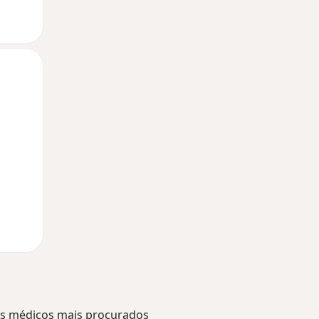
Segunda-feira
Ter,
Qua
10 Ago
11 Ago
12 Ago
s médicos mais procurados