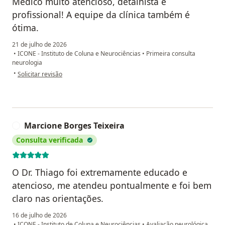
Médico muito atencioso, detalhista e
profissional! A equipe da clínica também é
ótima.
21 de julho de 2026
•
ICONE - Instituto de Coluna e Neurociências
•
Primeira consulta
neurologia
na opinião do utilizador Marina
•
Solicitar revisão
Marcione Borges Teixeira
M
Consulta verificada
O Dr. Thiago foi extremamente educado e
atencioso, me atendeu pontualmente e foi bem
claro nas orientações.
16 de julho de 2026
•
ICONE - Instituto de Coluna e Neurociências
•
Avaliação neurológica