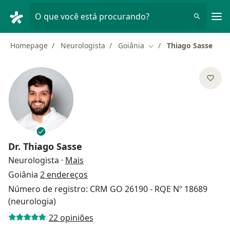
Men
O que você está procurando?
Homepage
Neurologista
Goiânia
Thiago Sasse
Mudar de cidade
Dr.
Thiago Sasse
sobre as especializações
Neurologista
·
Mais
Goiânia
2 endereços
Número de registro: CRM GO 26190 - RQE Nº 18689
(neurologia)
22 opiniões