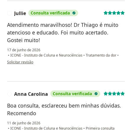
Jullie
Consulta verificada
J
Atendimento maravilhoso! Dr Thiago é muito
atencioso e educado. Foi muito acertado.
Gostei muito!
17 de junho de 2026
•
ICONE - Instituto de Coluna e Neurociências
•
Tratamento da dor
•
na opinião do utilizador Jullie
Solicitar revisão
Anna Carolina
Consulta verificada
A
Boa consulta, esclareceu bem minhas dúvidas.
Recomendo
11 de junho de 2026
•
ICONE - Instituto de Coluna e Neurociências
•
Primeira consulta