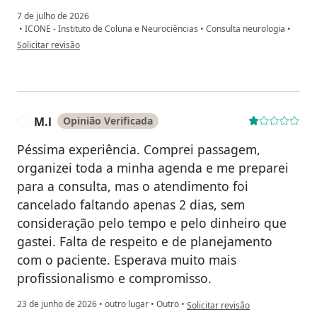
7 de julho de 2026
•
ICONE - Instituto de Coluna e Neurociências
•
Consulta neurologia
•
na opinião do utilizador JACM
Solicitar revisão
M.l
Opinião Verificada
M
Péssima experiência. Comprei passagem,
organizei toda a minha agenda e me preparei
para a consulta, mas o atendimento foi
cancelado faltando apenas 2 dias, sem
consideração pelo tempo e pelo dinheiro que
gastei. Falta de respeito e de planejamento
com o paciente. Esperava muito mais
profissionalismo e compromisso.
na opinião do utilizador M.l
23 de junho de 2026
•
outro lugar
•
Outro
•
Solicitar revisão