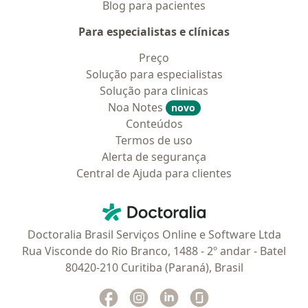
Blog para pacientes
Para especialistas e clínicas
Preço
Solução para especialistas
Solução para clinicas
Noa Notes
novo
Conteúdos
Termos de uso
Alerta de segurança
Central de Ajuda para clientes
Contato
Doctoralia - Homepage
Doctoralia Brasil Serviços Online e Software Ltda
Rua Visconde do Rio Branco, 1488 - 2º andar - Batel
80420-210 Curitiba (Paraná), Brasil
Facebook
abre num novo separador
Instagram
abre num novo separador
Linkedin
abre num novo separad
Glassdoor
abre num novo se