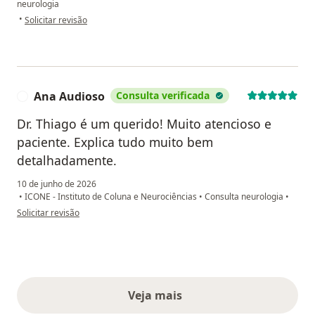
neurologia
na opinião do utilizador Anna Carolina
•
Solicitar revisão
Ana Audioso
Consulta verificada
A
Dr. Thiago é um querido! Muito atencioso e
paciente. Explica tudo muito bem
detalhadamente.
10 de junho de 2026
•
ICONE - Instituto de Coluna e Neurociências
•
Consulta neurologia
•
na opinião do utilizador Ana Audioso
Solicitar revisão
Veja mais
opiniões acima