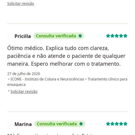
na opinião do utilizador Tânia Lelitscewa da Bela Cruz
Solicitar revisão
Pricilla
Consulta verificada
P
Ótimo médico. Explica tudo com clareza,
paciência e não atende o paciente de qualquer
maneira. Espero melhorar com o tratamento.
27 de julho de 2026
•
ICONE - Instituto de Coluna e Neurociências
•
Tratamento clínico para
enxaqueca
na opinião do utilizador Pricilla
•
Solicitar revisão
Marina
Consulta verificada
M