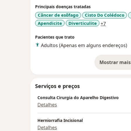
possíveis complicações e perspectivas em 
Principais doenças tratadas
Câncer de esôfago
Cisto Do Colédoco
a11y_sr_mo
Apendicite
Diverticulite
+7
Pacientes que trato
Adultos (Apenas em alguns endereços)
Mostrar mais
so
Serviços e preços
Consulta Cirurgia do Aparelho Digestivo
Detalhes
Herniorrafia Incisional
Detalhes