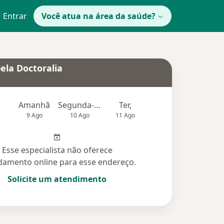
Entrar
Você atua na área da saúde?
ela Doctoralia
Amanhã
Segunda-feira
Ter,
Qua
Qui,
9 Ago
10 Ago
11 Ago
12 Ago
13 Ag
Esse especialista não oferece
amento online para esse endereço.
Solicite um atendimento
idas (96)