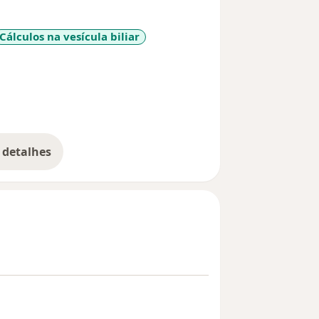
relação ao tratamento.
Cálculos na vesícula biliar
re_diseases
 detalhes
bre a experiência