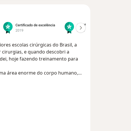
res escolas cirúrgicas do Brasil, a
 cirurgias, e quando descobri a
dei, hoje fazendo treinamento para
 uma área enorme do corpo humano,
ez mais temos optado por
o a laparoscopia ou cirurgia
tas através de pequenos orifícios no
uperação mais rápida, menos dor pós
ades físicas e ao trabalho.
técnica, é o cuidado pré e pós
do pro paciente os benefícios e os
rincipalmente alertar sobre o