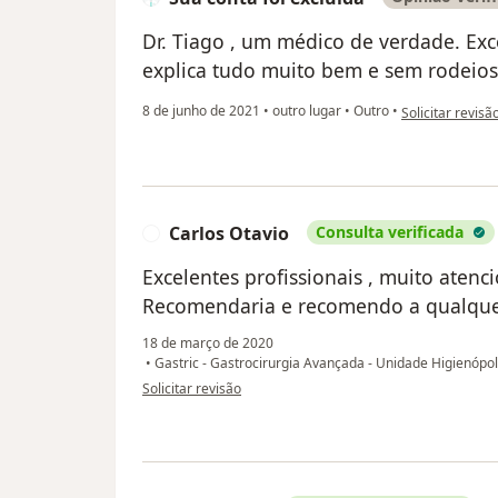
Dr. Tiago , um médico de verdade. Exce
explica tudo muito bem e sem rodeios.
na opinião do ut
8 de junho de 2021
•
outro lugar
•
Outro
•
Solicitar revisã
Carlos Otavio
Consulta verificada
C
Excelentes profissionais , muito aten
Recomendaria e recomendo a qualque
18 de março de 2020
•
Gastric - Gastrocirurgia Avançada - Unidade Higienópo
na opinião do utilizador Carlos Otavio
Solicitar revisão