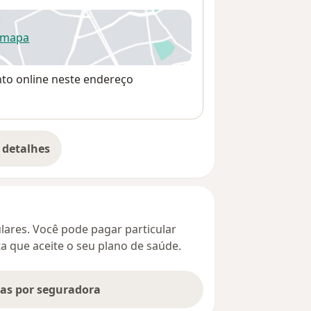
 mapa
re num novo separador
nto online neste endereço
 detalhes
bre o endereço
culares. Você pode pagar particular
ta que aceite o seu plano de saúde.
tas por seguradora