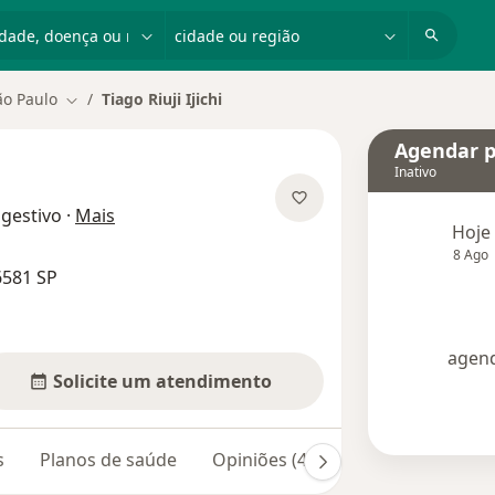
dade, doença ou nome
cidade ou região
ão Paulo
Tiago Riuji Ijichi
Mudar de cidade
Agendar p
Inativo
sobre as especializações
igestivo
·
Mais
Hoje
8 Ago
6581 SP
agend
Solicite um atendimento
s
Planos de saúde
Opiniões (42)
Dúvidas respond