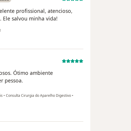
lente profissional, atencioso,
 Ele salvou minha vida!
ilizador Sua conta foi excluída
o
ciosos. Ótimo ambiente
r pessoa.
lis
•
Consulta Cirurgia do Aparelho Digestivo
•