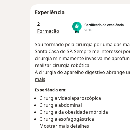
Experiência
2
Formação
Sou formado pela cirurgia por uma das maio
Santa Casa de SP. Sempre me interessei por
cirurgia minimamente invasiva me aprofun
realizar cirurgia robótica.
A cirurgia do aparelho digestivo abrange
Sobre mim
desde o esôfago até o região anal. Cada v
mais
procedimentos minimamente invasivos, com
Experiência em:
robótica(em treinamento). São cirurgias fei
Cirurgia videolaparoscópica
abdome do paciente, que proporciona rec
Cirurgia abdominal
operatória e retorno mais precoce às ativid
Cirurgia da obesidade mórbida
O principal do cirurgião moderno, além de 
Cirurgia esofagogástrica
operatório, com manejo adequado, explican
Mostrar mais detalhes
malefícios do procedimento, vantagens e p