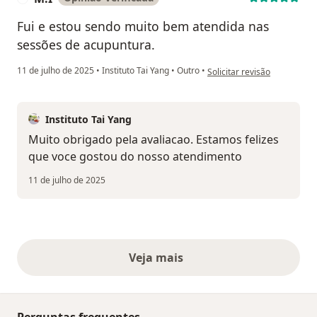
Fui e estou sendo muito bem atendida nas
sessões de acupuntura.
na opinião do utilizador M.I
11 de julho de 2025
•
Instituto Tai Yang
•
Outro
•
Solicitar revisão
Instituto Tai Yang
Muito obrigado pela avaliacao. Estamos felizes
que voce gostou do nosso atendimento
11 de julho de 2025
Veja mais
opiniões acima
Perguntas frequentes