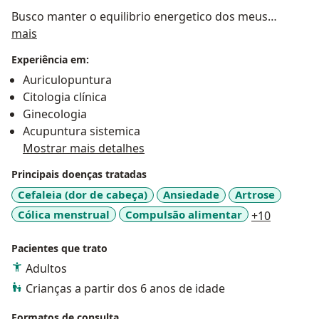
Busco manter o equilibrio energetico dos meus
Sobre mim
pacientes, trazendo a experiencia de anos como
mais
médica.
Experiência em:
Auriculopuntura
Ficarei muito feliz em atende - los
Citologia clínica
Ginecologia
Acupuntura sistemica
Mostrar mais detalhes
Principais doenças tratadas
Cefaleia (dor de cabeça)
Ansiedade
Artrose
a11y_sr_
Cólica menstrual
Compulsão alimentar
+10
Pacientes que trato
Adultos
Crianças a partir dos 6 anos de idade
Formatos de consulta