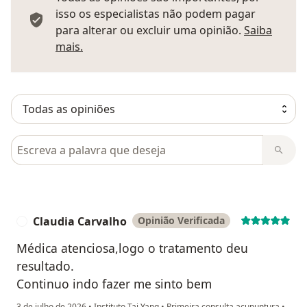
isso os especialistas não podem pagar
para alterar ou excluir uma opinião.
Saiba
Saber mais sobre pareceres
mais.
Pesquisar em opiniões
Claudia Carvalho
Opinião Verificada
C
Médica atenciosa,logo o tratamento deu
resultado.
Continuo indo fazer me sinto bem
3 de julho de 2026
•
Instituto Tai Yang
•
Primeira consulta acupuntura
•