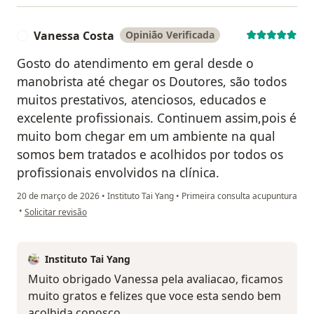
Vanessa Costa
Opinião Verificada
V
Gosto do atendimento em geral desde o
manobrista até chegar os Doutores, são todos
muitos prestativos, atenciosos, educados e
excelente profissionais. Continuem assim,pois é
muito bom chegar em um ambiente na qual
somos bem tratados e acolhidos por todos os
profissionais envolvidos na clínica.
20 de março de 2026
•
Instituto Tai Yang
•
Primeira consulta acupuntura
na opinião do utilizador Vanessa Costa
•
Solicitar revisão
Instituto Tai Yang
Muito obrigado Vanessa pela avaliacao, ficamos
muito gratos e felizes que voce esta sendo bem
acolhida conosco