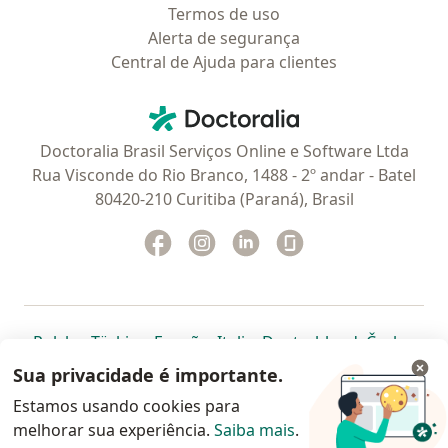
Termos de uso
Alerta de segurança
Central de Ajuda para clientes
Contato
Doctoralia - Homepage
Doctoralia Brasil Serviços Online e Software Ltda
Rua Visconde do Rio Branco, 1488 - 2º andar - Batel
80420-210 Curitiba (Paraná), Brasil
Facebook
abre num novo separador
Instagram
abre num novo separador
Linkedin
abre num novo separad
Glassdoor
abre num novo se
abre num novo separador
abre num novo separador
abre num novo separador
abre num novo separado
abre num n
abre
Polska
,
Türkiye
,
España
,
Italia
,
Deutschland
,
Česko
,
abre num novo separador
abre num novo separador
abre num novo separador
abre num novo separa
abre num no
abre n
Portugal
,
México
,
Chile
,
Brasil
,
Argentina
,
Perú
,
Sua privacidade é importante.
abre num novo separad
Colombia
Estamos usando cookies para
melhorar sua experiência.
www.doctoralia.com.br © 2026 - Agende agora sua
Saiba mais
.