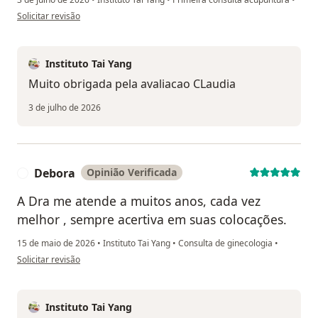
na opinião do utilizador Claudia Carvalho
Solicitar revisão
Instituto Tai Yang
Muito obrigada pela avaliacao CLaudia
3 de julho de 2026
Debora
Opinião Verificada
D
A Dra me atende a muitos anos, cada vez
melhor , sempre acertiva em suas colocações.
15 de maio de 2026
•
Instituto Tai Yang
•
Consulta de ginecologia
•
na opinião do utilizador Debora
Solicitar revisão
Instituto Tai Yang