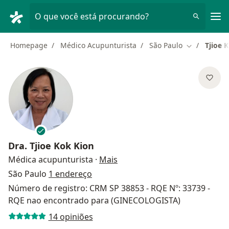
Men
O que você está procurando?
Homepage
Médico Acupunturista
São Paulo
Tjioe 
Mudar de ci
Dra.
Tjioe Kok Kion
sobre as especializações
Médica acupunturista
·
Mais
São Paulo
1 endereço
Número de registro: CRM SP 38853 - RQE Nº: 33739 -
RQE nao encontrado para (GINECOLOGISTA)
14 opiniões