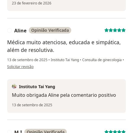
23 de fevereiro de 2026
Aline
Opinião Verificada
A
Médica muito atenciosa, educada e simpática,
além de resolutiva.
13 de setembro de 2025
•
Instituto Tai Yang
•
Consulta de ginecologia
•
na opinião do utilizador Aline
Solicitar revisão
Instituto Tai Yang
Muito obrigada Aline pela comentario positivo
13 de setembro de 2025
M.I
Opinião Verificada
M