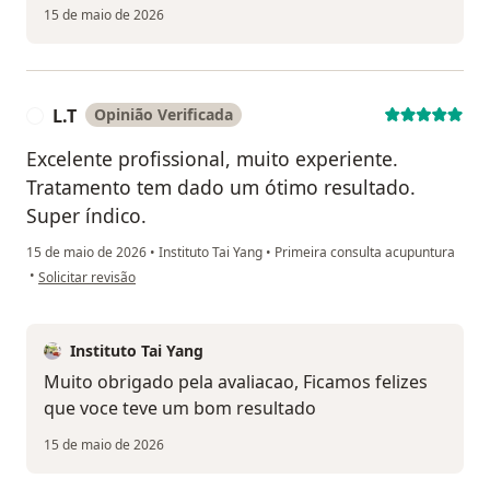
15 de maio de 2026
L.T
Opinião Verificada
L
Excelente profissional, muito experiente.
Tratamento tem dado um ótimo resultado.
Super índico.
15 de maio de 2026
•
Instituto Tai Yang
•
Primeira consulta acupuntura
na opinião do utilizador L.T
•
Solicitar revisão
Instituto Tai Yang
Muito obrigado pela avaliacao, Ficamos felizes
que voce teve um bom resultado
15 de maio de 2026