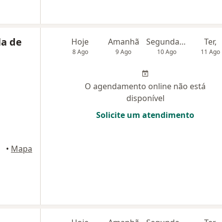
la de
Hoje
Amanhã
Segunda-feira
Ter,
8 Ago
9 Ago
10 Ago
11 Ago
O agendamento online não está
disponível
Solicite um atendimento
•
Mapa