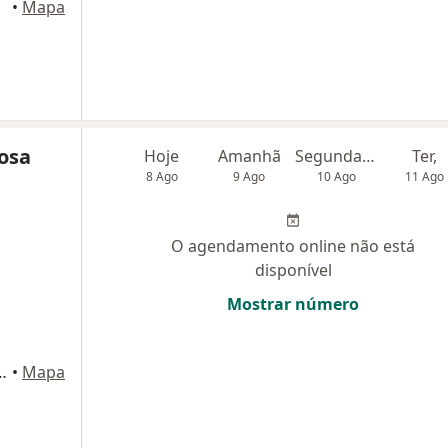
•
Mapa
osa
Hoje
Amanhã
Segunda-feira
Ter,
8 Ago
9 Ago
10 Ago
11 Ago
O agendamento online não está
disponível
Mostrar número
io Pontes 1355, Belo Horizonte
•
Mapa