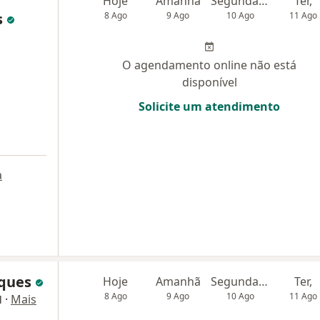
Hoje
Amanhã
Segunda-feira
Ter,
s
8 Ago
9 Ago
10 Ago
11 Ago
O agendamento online não está
disponível
Solicite um atendimento
a
rques
Hoje
Amanhã
Segunda-feira
Ter,
8 Ago
9 Ago
10 Ago
11 Ago
·
Mais
l