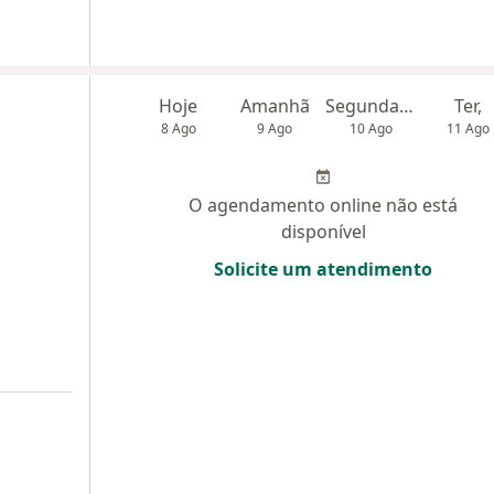
a
Hoje
Amanhã
Segunda-feira
Ter,
8 Ago
9 Ago
10 Ago
11 Ago
O agendamento online não está
disponível
Solicite um atendimento