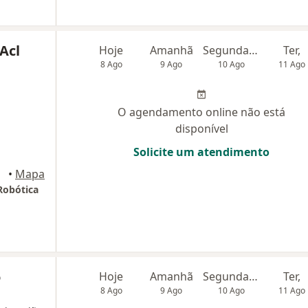
Acl
Hoje
Amanhã
Segunda-feira
Ter,
8 Ago
9 Ago
10 Ago
11 Ago
O agendamento online não está
disponível
Solicite um atendimento
•
Mapa
Robótica
o
Hoje
Amanhã
Segunda-feira
Ter,
8 Ago
9 Ago
10 Ago
11 Ago