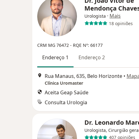
Dr. João Vitor de
Mendonça Chave
·
Mais
Urologista
18 opiniões
CRM MG 76472
- RQE Nº: 66177
Endereço 1
Endereço 2
Rua Manaus, 635, Belo Horizonte
•
Map
Clínica Uromaster
Aceita Geap Saúde
Consulta Urologia
Dr. Leonardo Ma
Urologista, Cirurgião gera
407 opiniões