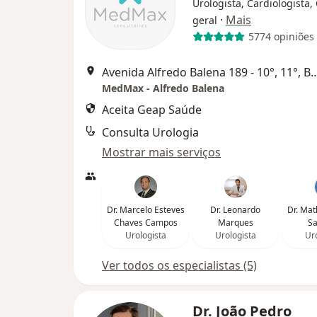
Urologista, Cardiologista,
·
Mais
geral
5774 opiniões
Avenida Alfredo Balena 189 - 10°, 11
MedMax - Alfredo Balena
Aceita Geap Saúde
Consulta Urologia
Mostrar mais serviços
Dr. Marcelo Esteves
Dr. Leonardo
Dr. Mat
Chaves Campos
Marques
Sa
Urologista
Urologista
Uro
Ver todos os especialistas (5)
Dr. João Pedro