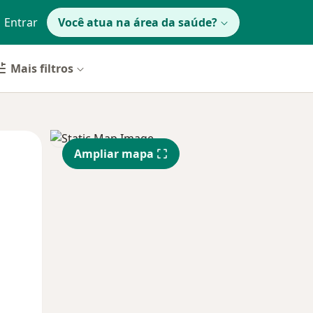
Entrar
Você atua na área da saúde?
Mais filtros
Qua
Qui,
Sex,
Ampliar mapa
12 Ago
13 Ago
14 Ago