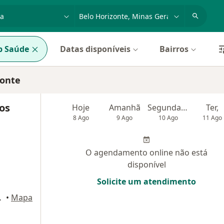
dade, doença ou nome
cidade ou região
p Saúde
Datas disponíveis
Bairros
zonte
os
Hoje
Amanhã
Segunda-feira
Ter,
8 Ago
9 Ago
10 Ago
11 Ago
O agendamento online não está
disponível
Solicite um atendimento
 Belo Horizonte
•
Mapa