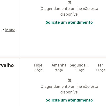
O agendamento online não está
disponível
Solicite um atendimento
°, Belo Horizonte
•
Mapa
rvalho
Hoje
Amanhã
Segunda-feira
Ter,
8 Ago
9 Ago
10 Ago
11 Ago
O agendamento online não está
disponível
Solicite um atendimento