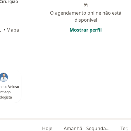
 Cirurgião
O agendamento online não está
disponível
°, Belo Horizonte
•
Mapa
Mostrar perfil
heus Veloso
ntiago
logista
Hoje
Amanhã
Segunda-feira
Ter,