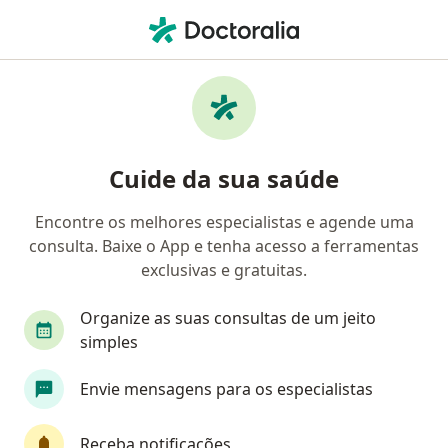
Men
Urologista • Brasília, Distrito Federal DF
Filtros
Convênio:
Saúde Itaú
Urologistas Saúde Itaú em Brasília
Cuide da sua saúde
Encontre os melhores especialistas e agende uma
consulta. Baixe o App e tenha acesso a ferramentas
exclusivas e gratuitas.
Organize as suas consultas de um jeito
simples
Dr. Gilvan Furtado de Queiroz II
Envie mensagens para os especialistas
·
Mais
Urologista, Cirurgião geral
41 opiniões
Receba notificações