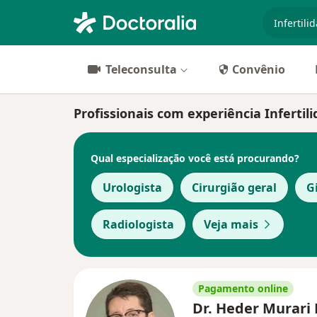
especiali
Teleconsulta
Convênio
Profissionais com experiência Infertili
Qual especialização você está procurando?
Urologista
Cirurgião geral
G
Radiologista
Veja mais
Pagamento online
Dr. Heder Murari