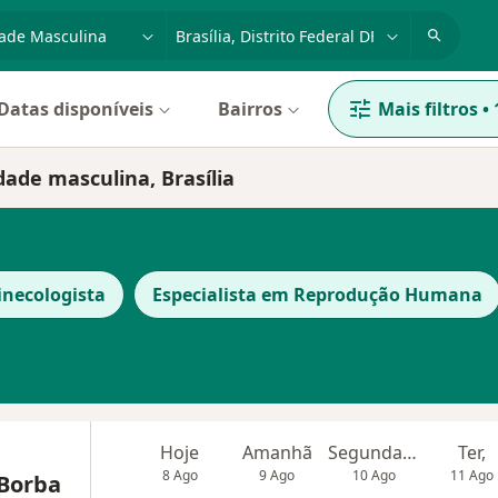
dade, doença ou nome
cidade ou região
Datas disponíveis
Bairros
Mais filtros
•
dade masculina, Brasília
inecologista
Especialista em Reprodução Humana
Hoje
Amanhã
Segunda-feira
Ter,
8 Ago
9 Ago
10 Ago
11 Ago
 Borba