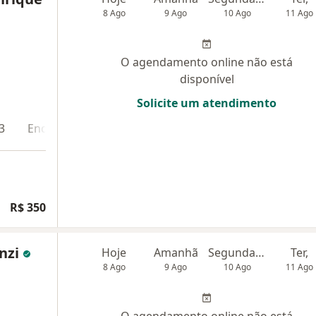
8 Ago
9 Ago
10 Ago
11 Ago
O agendamento online não está
disponível
Solicite um atendimento
3
Endereço 4
Teleconsulta
R$ 350
anzi
Hoje
Amanhã
Segunda-feira
Ter,
8 Ago
9 Ago
10 Ago
11 Ago
O agendamento online não está