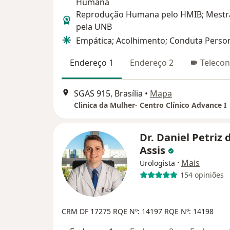
Humana
Reprodução Humana pelo HMIB; Mest
pela UNB
Empática; Acolhimento; Conduta Person
Endereço 1
Endereço 2
Telecon
SGAS 915, Brasília
•
Mapa
Clinica da Mulher- Centro Clínico Advance I
Dr. Daniel Petriz 
Assis
·
Mais
Urologista
154 opiniões
CRM DF 17275 RQE Nº: 14197 RQE Nº: 14198