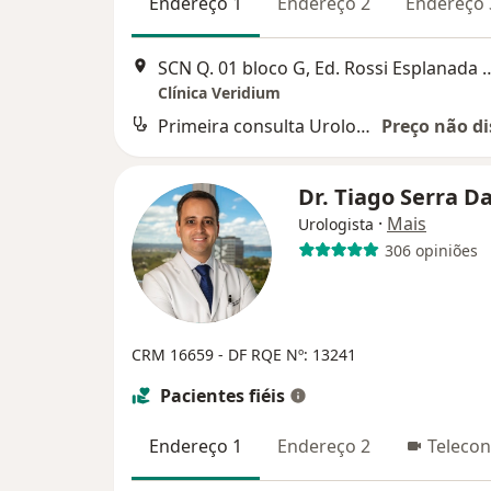
Endereço 1
Endereço 2
Endereço 
SCN Q. 01 bloco G, Ed. Rossi Esplanada Bu
Clínica Veridium
Primeira consulta Urologia
Preço não di
Dr. Tiago Serra D
·
Mais
Urologista
306 opiniões
CRM 16659 - DF
RQE Nº: 13241
Pacientes fiéis
Endereço 1
Endereço 2
Telecon