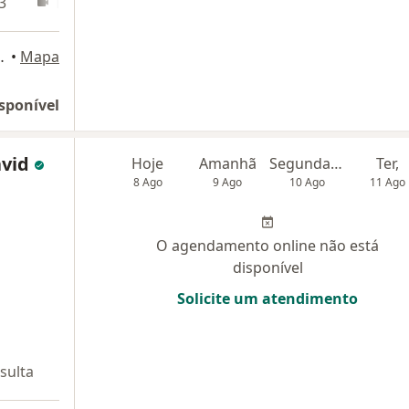
3
Teleconsulta
siness, sala 712, Brasília
•
Mapa
sponível
avid
Hoje
Amanhã
Segunda-feira
Ter,
8 Ago
9 Ago
10 Ago
11 Ago
O agendamento online não está
disponível
Solicite um atendimento
sulta