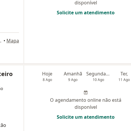
disponível
Solicite um atendimento
siness, sala 712, Brasília
•
Mapa
teiro
Hoje
Amanhã
Segunda-feira
Ter,
8 Ago
9 Ago
10 Ago
11 Ago
ão
O agendamento online não está
disponível
Solicite um atendimento
ção