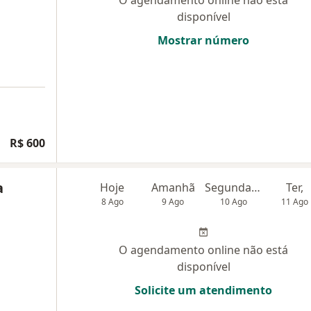
disponível
Mostrar número
R$ 600
a
Hoje
Amanhã
Segunda-feira
Ter,
8 Ago
9 Ago
10 Ago
11 Ago
O agendamento online não está
disponível
Solicite um atendimento