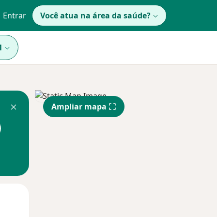
Entrar
Você atua na área da saúde?
1
Ampliar mapa
Qua
Qui,
Sex,
12 Ago
13 Ago
14 Ago