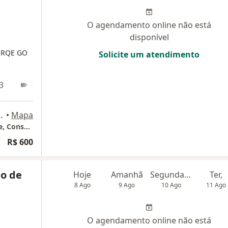
O agendamento online não está
disponível
 RQE GO
Solicite um atendimento
3
Teleconsulta
N Sala 606 – Asa Sul, Brasília
•
Mapa
Instituto Virtus Gestão e Inovação em Saúde, Consultório Particular Dr Heder Murari Borba -Urologista
R$ 600
do de
Hoje
Amanhã
Segunda-feira
Ter,
8 Ago
9 Ago
10 Ago
11 Ago
O agendamento online não está