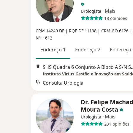
·
Mais
Urologista
18 opiniões
CRM 14240 DF | RQE DF 11198
| CRM GO 6126 |
Nº: 1612
Endereço 1
Endereço 2
Endereço 
SHS Quadra 6 Conjunto A Bloco A S/
Consulta Urologia
Dr. Felipe Macha
Moura Costa
·
Mais
Urologista
231 opiniões