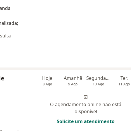
randa
alizada;
sulta
de
Hoje
Amanhã
Segunda-feira
Ter,
8 Ago
9 Ago
10 Ago
11 Ago
O agendamento online não está
disponível
Solicite um atendimento