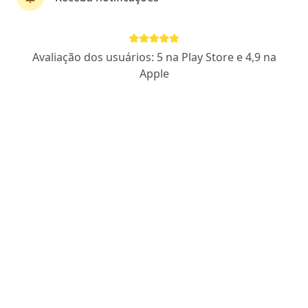
Dr. Joao Ricardo Alves
Avaliação dos usuários: 5 na Play Store e 4,9 na
·
Mais
Urologista
Apple
28 opiniões
CRM 12109/DF
RQE 6884
Especialista em Cirurgia Robótica
Mestre em Uro Oncologia
Atendimento humanizado e credibilidade
Endereço
Teleconsulta
SGAS 915 Lotes 69-A e 70-A (Ed. ADVANCE | salas 352, 354 e 356), Brasília
•
Mapa
Urocentro - Centro Urológico de Brasília
Cirurgia robótica
Consultar valores
Esse especialista não oferece agendamento online para esse endereço.