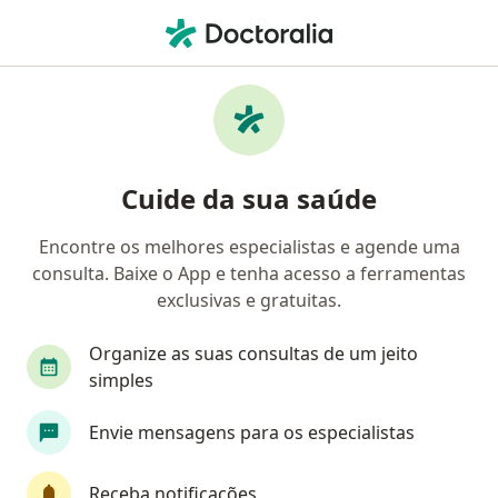
Men
Câncer De Rim • Brasília, Distrito Federal DF
Filtros
• 1
Convênio
Mapa
Profissionais com experiência Câncer de
Cuide da sua saúde
rim, Brasília
Encontre os melhores especialistas e agende uma
consulta. Baixe o App e tenha acesso a ferramentas
Qual especialização você está procurando?
exclusivas e gratuitas.
Urologista
Oncologista
Cirurgião geral
Organize as suas consultas de um jeito
simples
Envie mensagens para os especialistas
Receba notificações