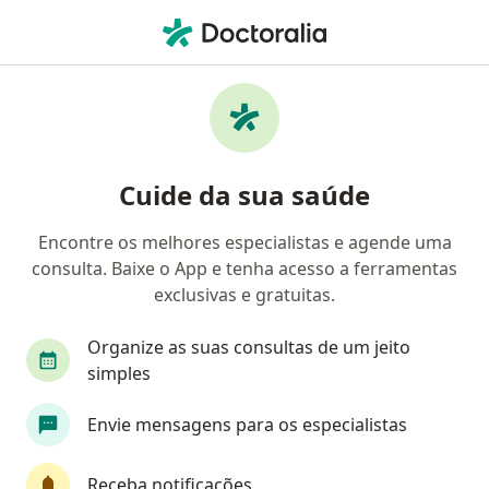
Men
Urologista • Setor Leste, Brasília, Distrito Federal DF
Filtros
Convênio
Mapa
Urologistas em Setor Leste, Brasília
Cuide da sua saúde
Encontre os melhores especialistas e agende uma
Qual é o seu convênio?
consulta. Baixe o App e tenha acesso a ferramentas
Unimed
Bradesco Saúde
Sul América Saú
exclusivas e gratuitas.
Organize as suas consultas de um jeito
simples
Envie mensagens para os especialistas
Receba notificações