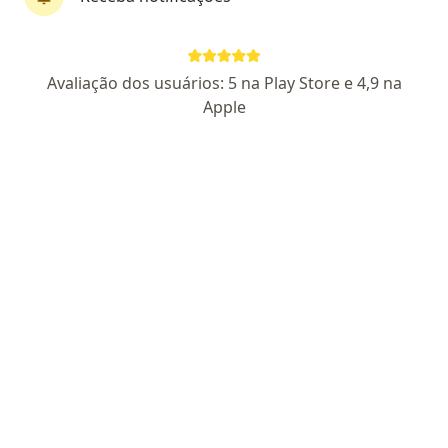
Dr. Guilherme Henrique Silva Rocha
·
Mais
Urologista
Avaliação dos usuários: 5 na Play Store e 4,9 na
252 opiniões
Apple
CRM: 14179 - DF
RQE Nº: 10580
Endereço 1
Endereço 2
Teleconsulta
Rua Arariba, no 5, Águas Claras
•
Mapa
Clinica Uros - Unidade de Águas Claras
Consulta Urologia
R$ 350
Esse especialista não oferece agendamento online para esse endereço.
Solicite um atendimento