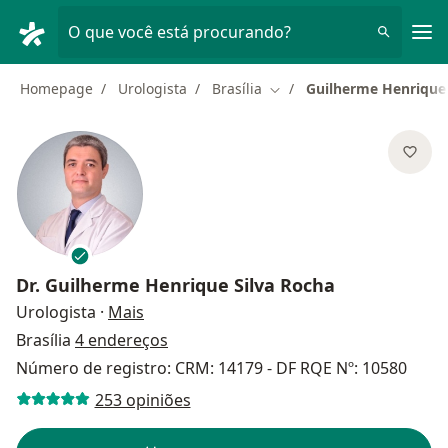
Men
O que você está procurando?
Homepage
Urologista
Brasília
Guilherme Henrique 
Mudar de cidade
Dr.
Guilherme Henrique Silva Rocha
sobre as especializações
Urologista
·
Mais
Brasília
4 endereços
Número de registro: CRM: 14179 - DF RQE Nº: 10580
253 opiniões