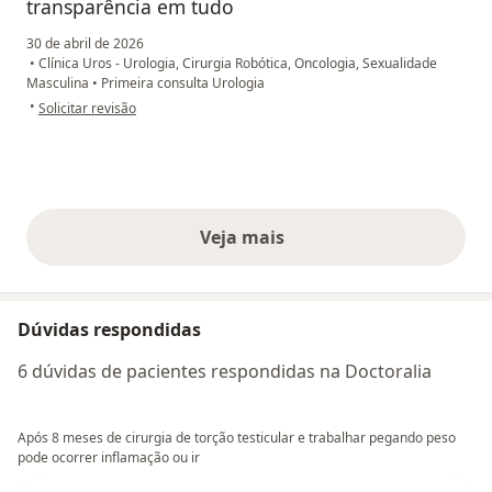
transparência em tudo
30 de abril de 2026
•
Clínica Uros - Urologia, Cirurgia Robótica, Oncologia, Sexualidade
Masculina
•
Primeira consulta Urologia
na opinião do utilizador MLBC
•
Solicitar revisão
Veja mais
opiniões acima
Dúvidas respondidas
6 dúvidas de pacientes respondidas na Doctoralia
Após 8 meses de cirurgia de torção testicular e trabalhar pegando peso
pode ocorrer inflamação ou ir