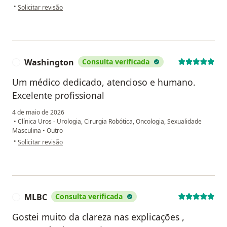
na opinião do utilizador M.M.A.
•
Solicitar revisão
Washington
Consulta verificada
W
Um médico dedicado, atencioso e humano.
Excelente profissional
4 de maio de 2026
•
Clínica Uros - Urologia, Cirurgia Robótica, Oncologia, Sexualidade
Masculina
•
Outro
na opinião do utilizador Washington
•
Solicitar revisão
MLBC
Consulta verificada
M
Gostei muito da clareza nas explicações ,