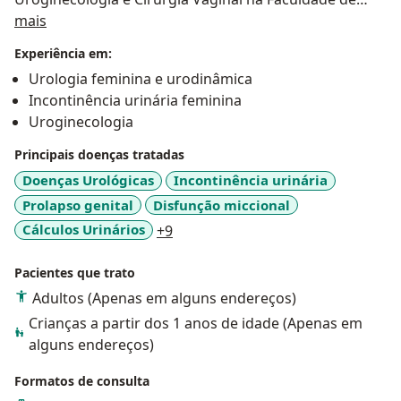
Sobre mim
Ciências Médicas de Minas Gerais.
mais
Experiência em:
Urologia feminina e urodinâmica
Incontinência urinária feminina
Uroginecologia
Principais doenças tratadas
Doenças Urológicas
Incontinência urinária
Prolapso genital
Disfunção miccional
a11y_sr_more_diseases
Cálculos Urinários
+9
Pacientes que trato
Adultos (Apenas em alguns endereços)
Crianças a partir dos 1 anos de idade (Apenas em
alguns endereços)
Formatos de consulta