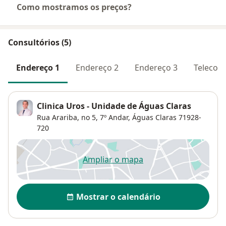
Como mostramos os preços?
Consultórios (5)
Endereço 1
Endereço 2
Endereço 3
Telecons
Clinica Uros - Unidade de Águas Claras
Rua Arariba, no 5,
7º Andar,
Águas Claras
71928-
720
Ampliar o mapa
abre num novo separador
Disponibilidade
Mostrar o calendário