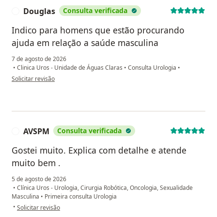
Douglas
Consulta verificada
D
Indico para homens que estão procurando
ajuda em relação a saúde masculina
7 de agosto de 2026
•
Clinica Uros - Unidade de Águas Claras
•
Consulta Urologia
•
na opinião do utilizador Douglas
Solicitar revisão
AVSPM
Consulta verificada
A
Gostei muito. Explica com detalhe e atende
muito bem .
5 de agosto de 2026
•
Clínica Uros - Urologia, Cirurgia Robótica, Oncologia, Sexualidade
Masculina
•
Primeira consulta Urologia
na opinião do utilizador AVSPM
•
Solicitar revisão