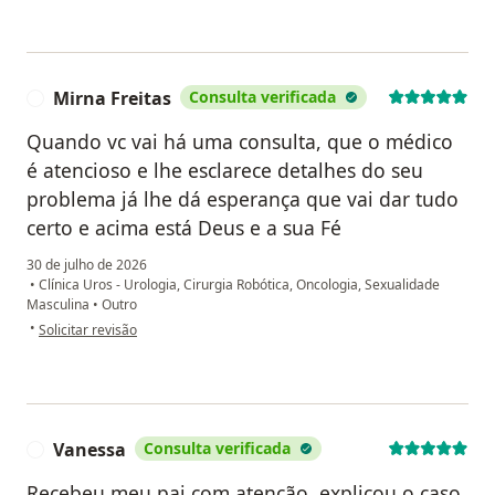
Mirna Freitas
Consulta verificada
M
Quando vc vai há uma consulta, que o médico
é atencioso e lhe esclarece detalhes do seu
problema já lhe dá esperança que vai dar tudo
certo e acima está Deus e a sua Fé
30 de julho de 2026
•
Clínica Uros - Urologia, Cirurgia Robótica, Oncologia, Sexualidade
Masculina
•
Outro
na opinião do utilizador Mirna Freitas
•
Solicitar revisão
Vanessa
Consulta verificada
V
Recebeu meu pai com atenção, explicou o caso