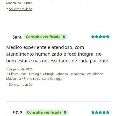
Masculina
•
Outro
na opinião do utilizador Maria Bernadete Pereira Almeida
•
Solicitar revisão
Sara
Consulta verificada
S
Médico experiente e atencioso, com
atendimento humanizado e foco integral no
bem-estar e nas necessidades de cada paciente.
1 de julho de 2026
•
Clínica Uros - Urologia, Cirurgia Robótica, Oncologia, Sexualidade
Masculina
•
Primeira consulta Urologia
na opinião do utilizador Sara
•
Solicitar revisão
F.C.P.
Consulta verificada
F