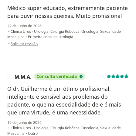
Médico super educado, extremamente paciente
para ouvir nossas queixas. Muito profissional
22 de junho de 2026
•
Clínica Uros - Urologia, Cirurgia Robótica, Oncologia, Sexualidade
Masculina
•
Primeira consulta Urologia
na opinião do utilizador F.C.P.
•
Solicitar revisão
M.M.A.
Consulta verificada
M
O dr. Guilherme é um ótimo profissional,
inteligente e sensível aos problemas do
paciente, o que na especialidade dele é mais
que uma virtude, é uma necessidade.
19 de junho de 2026
•
Clínica Uros - Urologia, Cirurgia Robótica, Oncologia, Sexualidade
Masculina
•
Outro