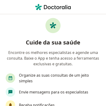
Men
Infecções Urinárias • Fortaleza, Ceará CE
Filtros
• 1
Convênio
Mapa
Profissionais com experiência Infecções
Cuide da sua saúde
Urinárias, Fortaleza
Encontre os melhores especialistas e agende uma
consulta. Baixe o App e tenha acesso a ferramentas
Qual especialização você está procurando?
exclusivas e gratuitas.
Urologista
Ginecologista
Médico clínico g
Organize as suas consultas de um jeito
simples
Envie mensagens para os especialistas
Receba notificações