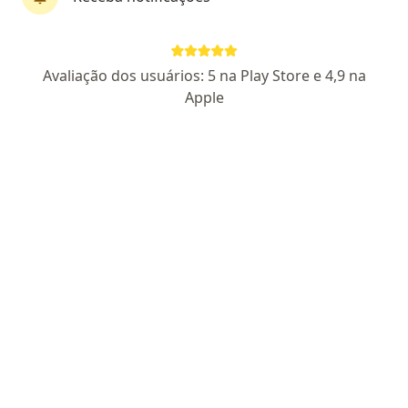
Dra. Bárbara Sampaio
Avaliação dos usuários: 5 na Play Store e 4,9 na
·
Mais
Ginecologista
Apple
96 opiniões
CRM CE 19391
RQE Nº: 14652
Endereço
Teleconsulta
Rua João Carvalho 800, Fortaleza
•
Mapa
Clínica Cevie
Consulta Ginecologia e Obstetrícia
R$ 450
Esse especialista não oferece agendamento online para esse endereço.
Solicite um atendimento