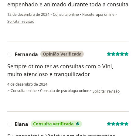
empenhado e animado durante toda a consulta
12 de dezembro de 2024
•
Consulta online
•
Psicoterapia online
•
na opinião do utilizador V.D
Solicitar revisão
Fernanda
Opinião Verificada
F
Sempre ótimo ter as consultas com o Vini,
muito atencioso e tranquilizador
4 de dezembro de 2024
na opinião do utilizador 
•
Consulta online
•
Consulta de psicologia online
•
Solicitar revisão
Elana
Consulta verificada
E