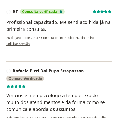
BF
Consulta verificada
B
Profissional capacitado. Me senti acolhida já na
primeira consulta.
26 de janeiro de 2024
•
Consulta online
•
Psicoterapia online
•
na opinião do utilizador BF
Solicitar revisão
Rafaela Pizzi Dal Pupo Strapasson
R
Opinião Verificada
Vinicius é meu psicólogo a tempos! Gosto
muito dos atendimentos e da forma como se
comunica e aborda os assuntos!
3 de janeiro de 2024
•
Consulta online
•
Consulta de psicologia online
•