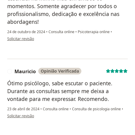
momentos. Somente agradecer por todos o
profissionalismo, dedicação e excelência nas
abordagens!
24 de outubro de 2024
•
Consulta online
•
Psicoterapia online
•
na opinião do utilizador Elana
Solicitar revisão
Mauricio
Opinião Verificada
M
Ótimo psicólogo, sabe escutar o paciente.
Durante as consultas sempre me deixa a
vontade para me expressar. Recomendo.
23 de abril de 2024
•
Consulta online
•
Consulta de psicologia online
•
na opinião do utilizador Mauricio
Solicitar revisão