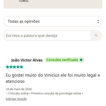
Pesquisar em opiniões
João Victor Alves
Consulta verificada
J
Eu gostei muito do Vinicius ele foi muito legal e
atencioso
18 de maio de 2026
•
Consulta online
•
Primeira consulta de psicologia online
•
na opinião do utilizador João Victor Alves
Solicitar revisão