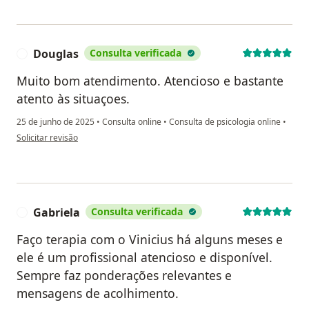
Douglas
Consulta verificada
D
Muito bom atendimento. Atencioso e bastante
atento às situaçoes.
25 de junho de 2025
•
Consulta online
•
Consulta de psicologia online
•
na opinião do utilizador Douglas
Solicitar revisão
Gabriela
Consulta verificada
G
Faço terapia com o Vinicius há alguns meses e
ele é um profissional atencioso e disponível.
Sempre faz ponderações relevantes e
mensagens de acolhimento.