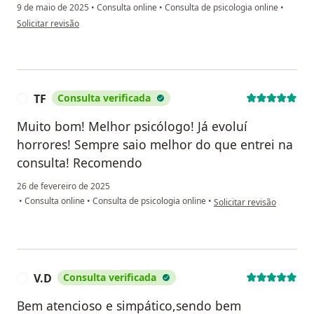
9 de maio de 2025
•
Consulta online
•
Consulta de psicologia online
•
na opinião do utilizador Gabriela
Solicitar revisão
TF
Consulta verificada
T
Muito bom! Melhor psicólogo! Já evoluí
horrores! Sempre saio melhor do que entrei na
consulta! Recomendo
26 de fevereiro de 2025
na opinião do utilizador T
•
Consulta online
•
Consulta de psicologia online
•
Solicitar revisão
V.D
Consulta verificada
V
Bem atencioso e simpático,sendo bem