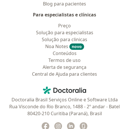
Blog para pacientes
Para especialistas e clínicas
Preço
Solução para especialistas
Solução para clinicas
Noa Notes
novo
Conteúdos
Termos de uso
Alerta de segurança
Central de Ajuda para clientes
Contato
Doctoralia - Homepage
Doctoralia Brasil Serviços Online e Software Ltda
Rua Visconde do Rio Branco, 1488 - 2º andar - Batel
80420-210 Curitiba (Paraná), Brasil
Facebook
abre num novo separador
Instagram
abre num novo separador
Linkedin
abre num novo separad
Glassdoor
abre num novo se