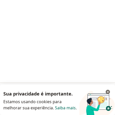
65 opiniões
CRM RJ 1040928
RQE Nº: 42644
Pacientes fiéis
Rua Dias da Cruz, 215 - Salas 304 e 305, Rio de Janeiro
•
Mapa
Clínica Anticorpus
Consulta alergia e imunologia
R$ 190
Esse especialista não oferece agendamento online para esse endereço.
Solicite um atendimento
Sua privacidade é importante.
Acessar App
Estamos usando cookies para
melhorar sua experiência.
Saiba mais
.
Continuar pelo site da Doctoralia