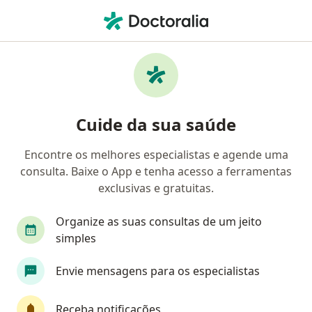
Men
Alergista • Niterói, Rio de Janeiro RJ
Filtros
Convênio
Mapa
Alergistas em Niterói
Cuide da sua saúde
Encontre os melhores especialistas e agende uma
Qual é o seu convênio?
consulta. Baixe o App e tenha acesso a ferramentas
Unimed
Bradesco Saúde
Sul América Saú
exclusivas e gratuitas.
Organize as suas consultas de um jeito
simples
Envie mensagens para os especialistas
Receba notificações