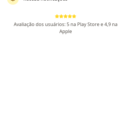
First Class
Dra. Bárbara Reis
Avaliação dos usuários: 5 na Play Store e 4,9 na
·
Mais
Alergista, Pediatra
Apple
245 opiniões
CRMRJ: 101728-4
RQE Nº: 29990
RQE Nº: 30010
Endereço
Teleconsulta
Rua Doutor Tavares de Macedo, 95 - Sala 1202, Niterói
•
Mapa
Niterói - Bárbara Reis - Pediatria, Alergia e Imunologia Pediátrica
Consulta alergia e imunologia
R$ 500
Esse especialista não oferece agendamento online para esse endereço.
Solicite um atendimento