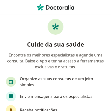
Men
Alergista • Niterói, Rio de Janeiro RJ
Filtros
Convênio:
Sul América Saúde
Alergistas Sul América Saúde em Niterói
Cuide da sua saúde
Encontre os melhores especialistas e agende uma
consulta. Baixe o App e tenha acesso a ferramentas
exclusivas e gratuitas.
Organize as suas consultas de um jeito
simples
Dr. Joao Luiz Pinto Peixoto
Envie mensagens para os especialistas
Alergista
88 opiniões
Receba notificações