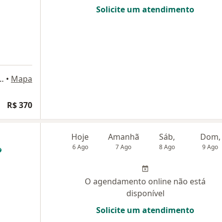
Solicite um atendimento
os, 176 - sala 507, Niterói
•
Mapa
R$ 370
Hoje
Amanhã
Sáb,
Dom,
6 Ago
7 Ago
8 Ago
9 Ago
O agendamento online não está
disponível
Solicite um atendimento