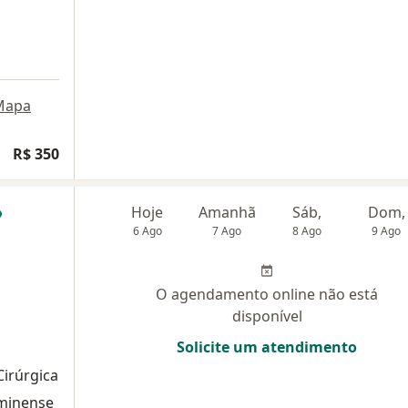
Mapa
R$ 350
Hoje
Amanhã
Sáb,
Dom,
6 Ago
7 Ago
8 Ago
9 Ago
O agendamento online não está
disponível
Solicite um atendimento
Cirúrgica
uminense