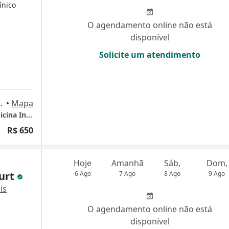
ínico
O agendamento online não está
disponível
Solicite um atendimento
es, 6501, Niterói
•
Mapa
Isabelle Mendes Dermatologia Clínica e Medicina Integrativa
R$ 650
Hoje
Amanhã
Sáb,
Dom,
ourt
6 Ago
7 Ago
8 Ago
9 Ago
is
O agendamento online não está
disponível