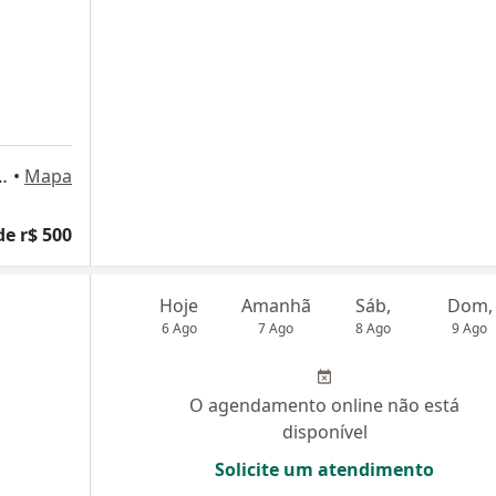
Neves, 9 SL 1005, Niterói
•
Mapa
de r$ 500
Hoje
Amanhã
Sáb,
Dom,
6 Ago
7 Ago
8 Ago
9 Ago
O agendamento online não está
disponível
Solicite um atendimento