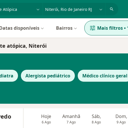
dade, doença ou nome
cidade ou região
Datas disponíveis
Bairros
Mais filtros
•
te atópica, Niterói
diatra
Alergista pediátrico
Médico clínico geral
vedo
Hoje
Amanhã
Sáb,
Dom,
6 Ago
7 Ago
8 Ago
9 Ago