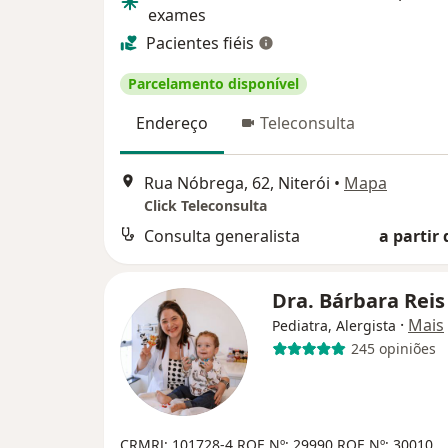
exames
Pacientes fiéis
Parcelamento disponível
Endereço
Teleconsulta
Rua Nóbrega, 62, Niterói
•
Mapa
Click Teleconsulta
Consulta generalista
a partir 
Dra. Bárbara Rei
·
Mais
Pediatra, Alergista
245 opiniões
CRMRJ: 101728-4
RQE Nº: 29990
RQE Nº: 30010