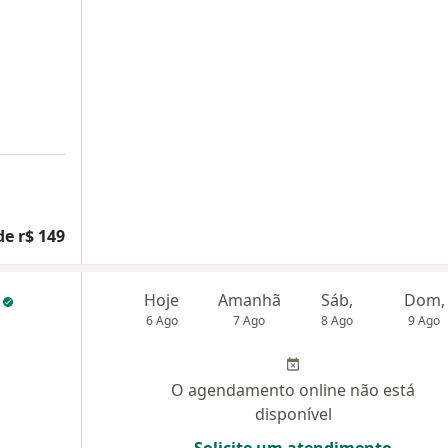
de r$ 149
s
Hoje
Amanhã
Sáb,
Dom,
6 Ago
7 Ago
8 Ago
9 Ago
O agendamento online não está
disponível
Solicite um atendimento