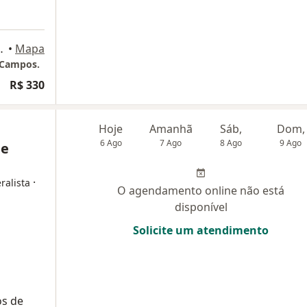
24º andar / sala 2404 A, Niterói
•
Mapa
 Campos.
R$ 330
Hoje
Amanhã
Sáb,
Dom,
6 Ago
7 Ago
8 Ago
9 Ago
de
·
ralista
O agendamento online não está
disponível
Solicite um atendimento
os de