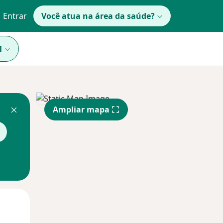
Entrar
Você atua na área da saúde?
1
Ampliar mapa
Segunda-feira
Ter,
Qua
10 Ago
11 Ago
12 Ago