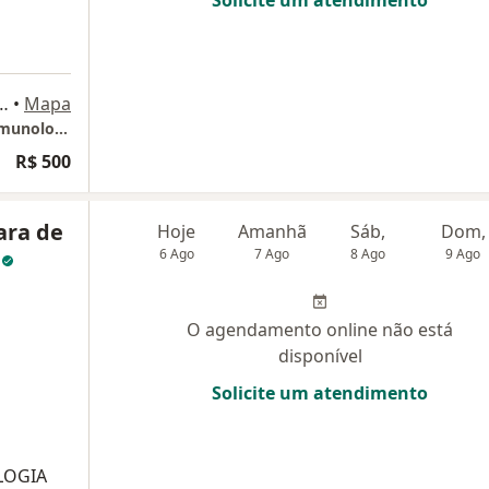
e Macedo, 95 - Sala 1202, Niterói
•
Mapa
Niterói - Bárbara Reis - Pediatria, Alergia e Imunologia Pediátrica
R$ 500
ara de
Hoje
Amanhã
Sáb,
Dom,
a
6 Ago
7 Ago
8 Ago
9 Ago
O agendamento online não está
disponível
Solicite um atendimento
LOGIA