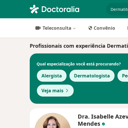
especiali
Teleconsulta
Convênio
Profissionais com experiência Dermati
Qual especialização você está procurando?
Alergista
Dermatologista
Pe
Veja mais
Dra. Isabelle Aze
Mendes