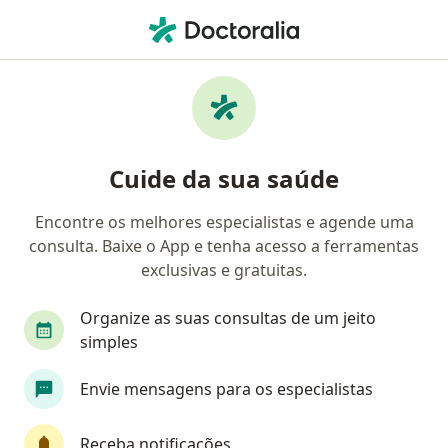
Men
Alergista • Niterói, Rio de Janeiro RJ
Filtros
Convênio:
AMS Petrobrás
Alergistas AMS Petrobrás em Niterói
Cuide da sua saúde
Encontre os melhores especialistas e agende uma
consulta. Baixe o App e tenha acesso a ferramentas
exclusivas e gratuitas.
Organize as suas consultas de um jeito
simples
Dra. Rejane Martins de Freitas Oliveira
Envie mensagens para os especialistas
·
Mais
Alergista
951 opiniões
Receba notificações