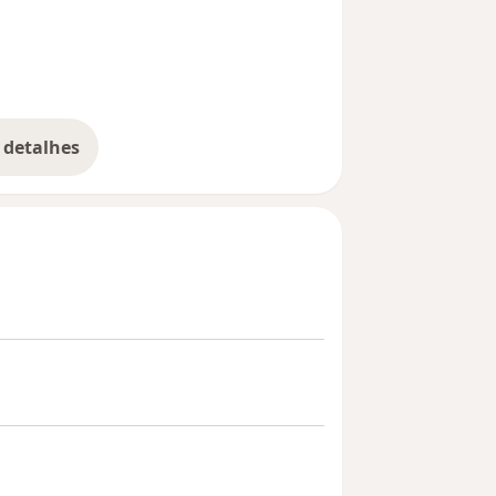
 detalhes
bre a experiência