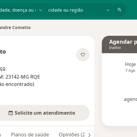
dade, doença ou nome
cidade ou região
andre Cometto
 cidade
Agendar p
Inativo
to
especializações
Hoje
eço
7 Ago
RM: 23142-MG RQE
ão encontrado)
agend
Solicite um atendimento
s
Planos de saúde
Opiniões (219)
Dúvidas respon