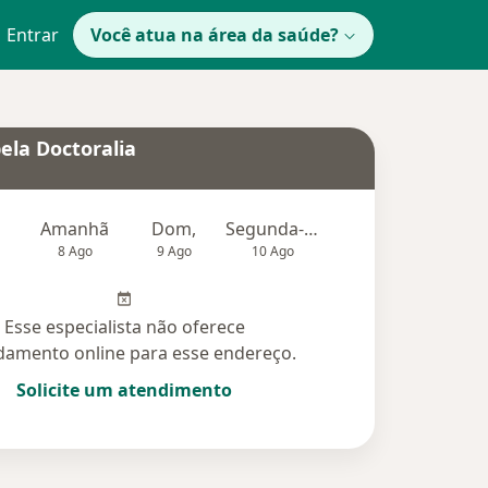
Entrar
Você atua na área da saúde?
ela Doctoralia
Amanhã
Dom,
Segunda-feira
Ter,
Qu
8 Ago
9 Ago
10 Ago
11 Ago
12 Ag
Esse especialista não oferece
amento online para esse endereço.
Solicite um atendimento
didas (57)