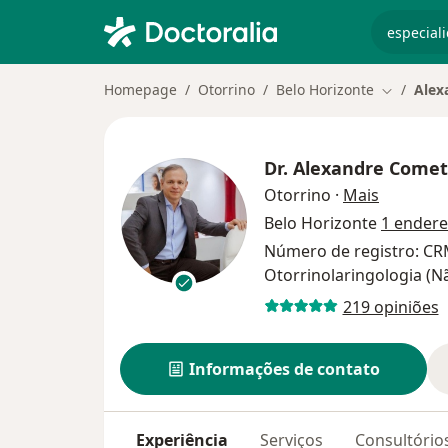
especiali
Homepage
Otorrino
Belo Horizonte
Alex
Mudar de
Dr.
Alexandre Comet
sobre as 
Otorrino
·
Mais
Belo Horizonte
1 ender
Número de registro: C
Otorrinolaringologia (N
219 opiniões
Informações de contato
Experiência
Serviços
Consultório