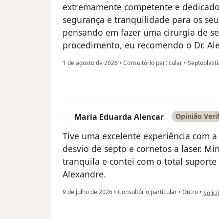
extremamente competente e dedicado,
segurança e tranquilidade para os seu
pensando em fazer uma cirurgia de s
procedimento, eu recomendo o Dr. Ale
1 de agosto de 2026
•
Consultório particular
•
Septoplasti
Maria Eduarda Alencar
Opinião Veri
M
Tive uma excelente experiência com a
desvio de septo e cornetos a laser. Mi
tranquila e contei com o total suporte
Alexandre.
na op
9 de julho de 2026
•
Consultório particular
•
Outro
•
Solici