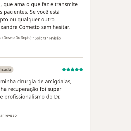
 que ama o que faz e transmite
s pacientes. Se você está
epto ou qualquer outro
xandre Cometto sem hesitar.
na opinião do utilizador Walcimar Paiva de Castro
a (Desvio Do Septo)
•
Solicitar revisão
ficada
 minha cirurgia de amígdalas,
nha recuperação foi super
 e profissionalismo do Dr.
inião do utilizador Maria Eduarda Alencar
tar revisão