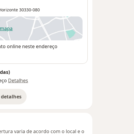
Horizonte
30330-080
 mapa
re num novo separador
nto online neste endereço
das)
eço
Detalhes
 detalhes
bre o endereço
rtura varia de acordo com o local e o