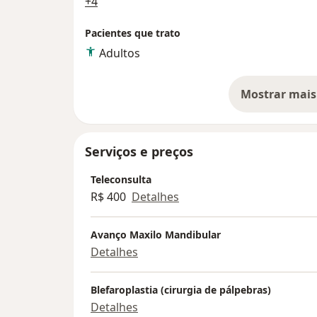
a11y_sr_more_diseases
+4
Pacientes que trato
Adultos
Mostrar mais
so
Serviços e preços
Teleconsulta
R$ 400
Detalhes
Avanço Maxilo Mandibular
Detalhes
Blefaroplastia (cirurgia de pálpebras)
Detalhes