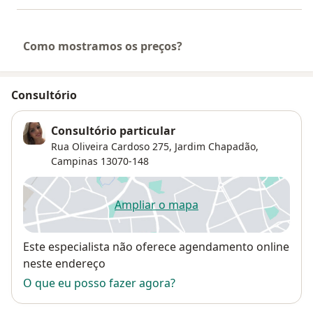
Como mostramos os preços?
Consultório
Consultório particular
Rua Oliveira Cardoso 275,
Jardim Chapadão
,
Campinas
13070-148
Ampliar o mapa
abre num novo separador
Disponibilidade
Este especialista não oferece agendamento online
neste endereço
O que eu posso fazer agora?