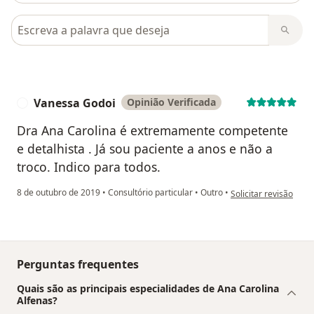
Pesquisar em opiniões
Vanessa Godoi
Opinião Verificada
V
Dra Ana Carolina é extremamente competente
e detalhista . Já sou paciente a anos e não a
troco. Indico para todos.
na opinião do utiliza
8 de outubro de 2019
•
Consultório particular
•
Outro
•
Solicitar revisão
Perguntas frequentes
Quais são as principais especialidades de Ana Carolina
Alfenas?