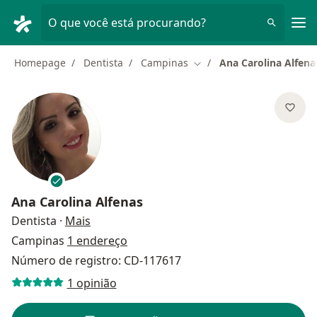
Men
O que você está procurando?
Homepage
Dentista
Campinas
Ana Carolina Alfena
Mudar de cidade
Ana Carolina Alfenas
sobre as especializações
Dentista
·
Mais
Campinas
1 endereço
Número de registro: CD-117617
1 opinião