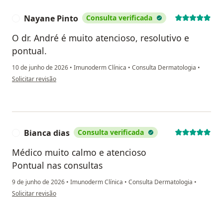
Nayane Pinto
Consulta verificada
N
O dr. André é muito atencioso, resolutivo e
pontual.
10 de junho de 2026
•
Imunoderm Clínica
•
Consulta Dermatologia
•
na opinião do utilizador Nayane Pinto
Solicitar revisão
Bianca dias
Consulta verificada
B
Médico muito calmo e atencioso
Pontual nas consultas
9 de junho de 2026
•
Imunoderm Clínica
•
Consulta Dermatologia
•
na opinião do utilizador Bianca dias
Solicitar revisão