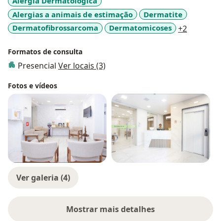
Alergia Dermatológica
Alergias a animais de estimação
Dermatite
a11y_sr_
Dermatofibrossarcoma
Dermatomicoses
+2
Formatos de consulta
Presencial
Ver locais (3)
Fotos e vídeos
Ver galeria (4)
Mostrar mais detalhes
sobre a experiência