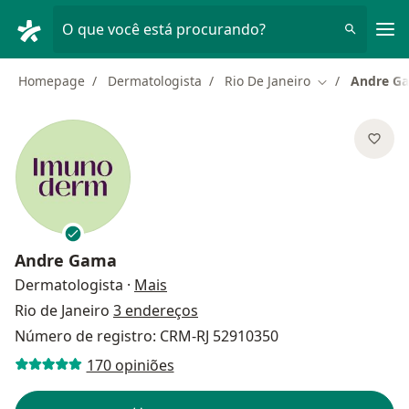
Men
O que você está procurando?
Homepage
Dermatologista
Rio De Janeiro
Andre G
Mudar de cida
Andre Gama
sobre as especializações
Dermatologista
·
Mais
Rio de Janeiro
3 endereços
Número de registro: CRM-RJ 52910350
170 opiniões