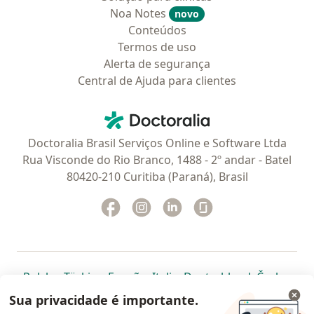
Noa Notes
novo
Conteúdos
Termos de uso
Alerta de segurança
Central de Ajuda para clientes
Contato
Doctoralia - Homepage
Doctoralia Brasil Serviços Online e Software Ltda
Rua Visconde do Rio Branco, 1488 - 2º andar - Batel
80420-210 Curitiba (Paraná), Brasil
Facebook
abre num novo separador
Instagram
abre num novo separador
Linkedin
abre num novo separad
Glassdoor
abre num novo se
abre num novo separador
abre num novo separador
abre num novo separador
abre num novo separado
abre num n
abre
Polska
,
Türkiye
,
España
,
Italia
,
Deutschland
,
Česko
,
abre num novo separador
abre num novo separador
abre num novo separador
abre num novo separa
abre num no
abre n
Portugal
,
México
,
Chile
,
Brasil
,
Argentina
,
Perú
,
Sua privacidade é importante.
abre num novo separad
Colombia