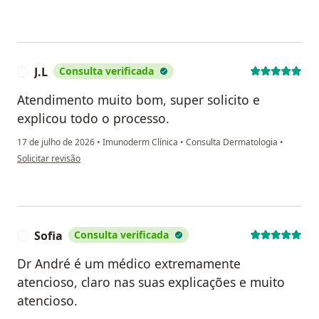
J.L
Consulta verificada
J
Atendimento muito bom, super solicito e
explicou todo o processo.
17 de julho de 2026
•
Imunoderm Clínica
•
Consulta Dermatologia
•
na opinião do utilizador J.L
Solicitar revisão
Sofia
Consulta verificada
S
Dr André é um médico extremamente
atencioso, claro nas suas explicações e muito
atencioso.