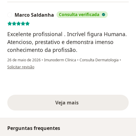
Marco Saldanha
Consulta verificada
M
Excelente profissional . Incrível figura Humana.
Atencioso, prestativo e demonstra imenso
conhecimento da profissão.
26 de maio de 2026
•
Imunoderm Clínica
•
Consulta Dermatologia
•
na opinião do utilizador Marco Saldanha
Solicitar revisão
Veja mais
opiniões acima
Perguntas frequentes