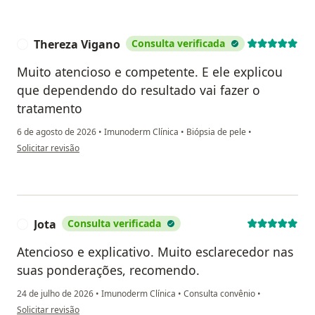
Thereza Vigano
Consulta verificada
T
Muito atencioso e competente. E ele explicou
que dependendo do resultado vai fazer o
tratamento
6 de agosto de 2026
•
Imunoderm Clínica
•
Biópsia de pele
•
na opinião do utilizador Thereza Vigano
Solicitar revisão
Jota
Consulta verificada
J
Atencioso e explicativo. Muito esclarecedor nas
suas ponderações, recomendo.
24 de julho de 2026
•
Imunoderm Clínica
•
Consulta convênio
•
na opinião do utilizador Jota
Solicitar revisão