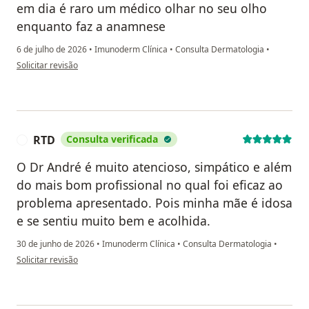
em dia é raro um médico olhar no seu olho
enquanto faz a anamnese
6 de julho de 2026
•
Imunoderm Clínica
•
Consulta Dermatologia
•
na opinião do utilizador José Queiroz
Solicitar revisão
RTD
Consulta verificada
R
O Dr André é muito atencioso, simpático e além
do mais bom profissional no qual foi eficaz ao
problema apresentado. Pois minha mãe é idosa
e se sentiu muito bem e acolhida.
30 de junho de 2026
•
Imunoderm Clínica
•
Consulta Dermatologia
•
na opinião do utilizador RTD
Solicitar revisão