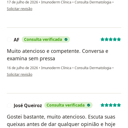
17 de julho de 2026
•
Imunoderm Clínica
•
Consulta Dermatologia
•
na opinião do utilizador Sofia
Solicitar revisão
AF
Consulta verificada
A
Muito atencioso e competente. Conversa e
examina sem pressa
16 de julho de 2026
•
Imunoderm Clínica
•
Consulta Dermatologia
•
na opinião do utilizador AF
Solicitar revisão
José Queiroz
Consulta verificada
J
Gostei bastante, muito atencioso. Escuta suas
queixas antes de dar qualquer opinião e hoje