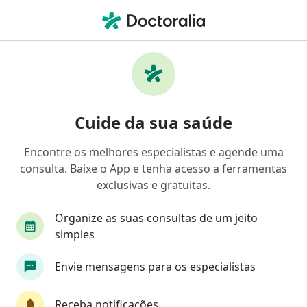
Men
Angiologista • Fortaleza, Ceará CE
Filtros
Convênio:
Caixa Econômica
Angiologistas Caixa Econômica em
Cuide da sua saúde
Fortaleza
Encontre os melhores especialistas e agende uma
consulta. Baixe o App e tenha acesso a ferramentas
exclusivas e gratuitas.
Organize as suas consultas de um jeito
simples
Dr. Luiz Antonio Noleto Guimaraes
Envie mensagens para os especialistas
·
Mais
Angiologista, Cirurgião vascular
67 opiniões
Receba notificações