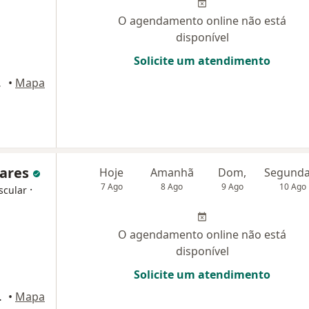
O agendamento online não está
disponível
Solicite um atendimento
ortaleza
•
Mapa
hares
Hoje
Amanhã
Dom,
7 Ago
8 Ago
9 Ago
10 Ago
·
scular
O agendamento online não está
disponível
Solicite um atendimento
, Fortaleza
•
Mapa