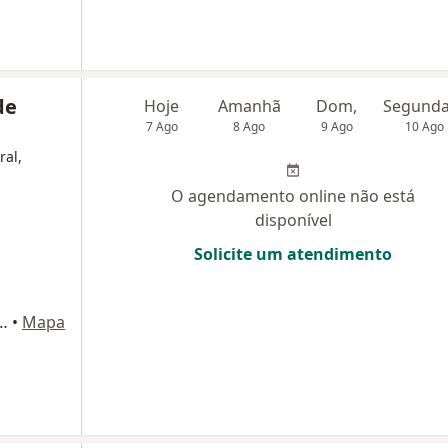
de
Hoje
Amanhã
Dom,
7 Ago
8 Ago
9 Ago
10 Ago
ral,
O agendamento online não está
disponível
Solicite um atendimento
o, 800 - Sala 208, Fortaleza
•
Mapa