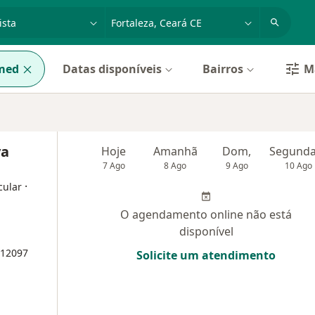
dade, doença ou nome
cidade ou região
med
Datas disponíveis
Bairros
Ma
va
Hoje
Amanhã
Dom,
7 Ago
8 Ago
9 Ago
10 Ago
·
cular
O agendamento online não está
disponível
12097
Solicite um atendimento