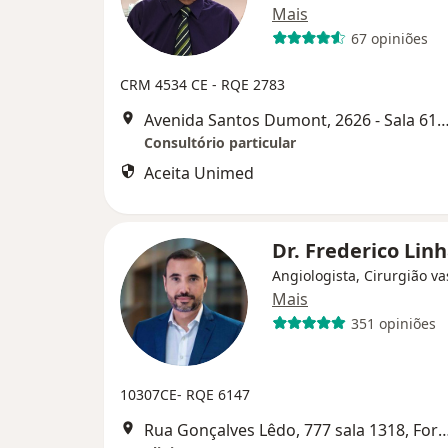
Mais
67 opiniões
CRM 4534 CE - RQE 2783
Avenida Santos Dumont, 2626 - Sala 616, F
Consultório particular
Aceita Unimed
Dr. Frederico Lin
Angiologista, Cirurgião va
Mais
351 opiniões
10307CE- RQE 6147
Rua Gonçalves Lêdo, 777 sala 1318