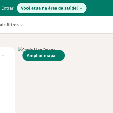
Entrar
Você atua na área da saúde?
is filtros
Segunda-feira
Ter,
Qua
Qui,
Ampliar mapa
11 Ago
12 Ago
13 Ago