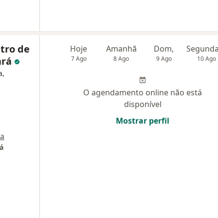
tro de
Hoje
Amanhã
Dom,
ará
7 Ago
8 Ago
9 Ago
10 Ago
a,
O agendamento online não está
disponível
Mostrar perfil
a
á