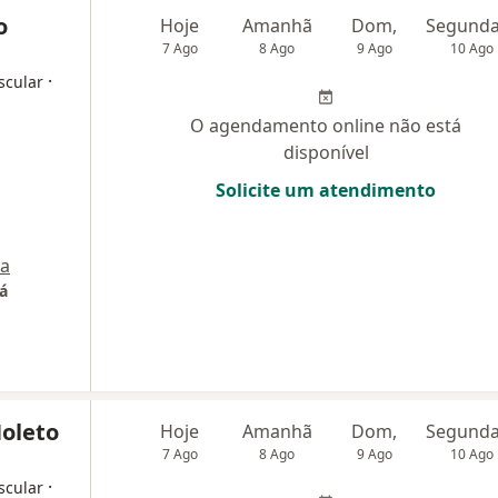
o
Hoje
Amanhã
Dom,
7 Ago
8 Ago
9 Ago
10 Ago
·
scular
O agendamento online não está
disponível
Solicite um atendimento
a
á
Noleto
Hoje
Amanhã
Dom,
7 Ago
8 Ago
9 Ago
10 Ago
·
scular