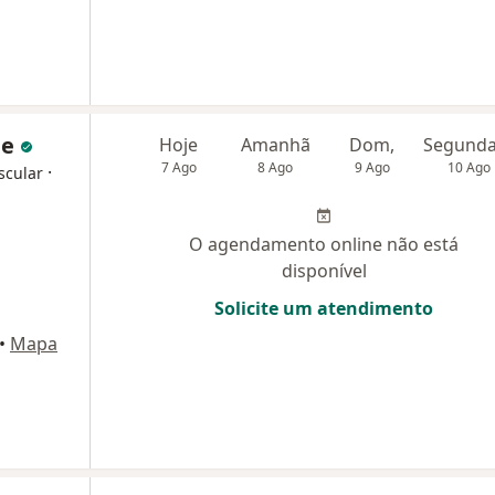
de
Hoje
Amanhã
Dom,
7 Ago
8 Ago
9 Ago
10 Ago
·
scular
O agendamento online não está
disponível
Solicite um atendimento
•
Mapa