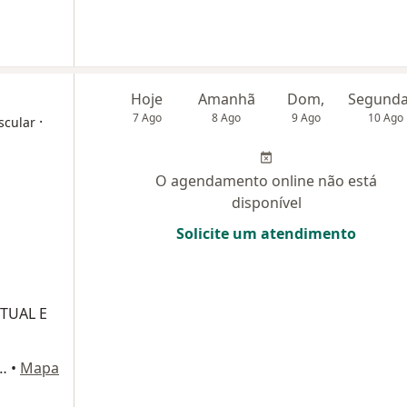
Hoje
Amanhã
Dom,
7 Ago
8 Ago
9 Ago
10 Ago
·
scular
O agendamento online não está
disponível
Solicite um atendimento
TUAL E
/209 (Condomínio Edifício Talent Center), Fortaleza
•
Mapa