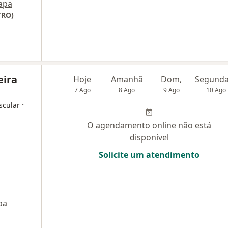
apa
TRO)
eira
Hoje
Amanhã
Dom,
7 Ago
8 Ago
9 Ago
10 Ago
·
scular
O agendamento online não está
disponível
Solicite um atendimento
pa