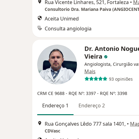
Rua Vicente Linhares, 521, Fortaleza
•
M
Consultorio Dra. Mariana Paiva (ANGIOCEN
Aceita Unimed
Consulta angiologia
Dr. Antonio Nogu
Vieira
Angiologista, Cirurgião va
Mais
93 opiniões
CRM CE 9688
- RQE Nº: 3397
- RQE Nº: 3398
Endereço 1
Endereço 2
Rua Gonçalves Lêdo 777 sala 1401,
•
Ma
CDVasc