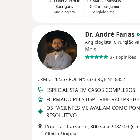
Dr. David Apolonio
Dr. Manoel Messias
Rodrigues
De Campos Junior
Angiologista
Angiologista
Dr. André Farias
Angiologista, Cirurgião va
Mais
374 opiniões
CRM CE 12357
RQE Nº: 8323
RQE Nº: 8352
ESPECIALISTA EM CASOS COMPLEXOS
FORMADO PELA USP - RIBEIRÃO PRETO
OS PACIENTES ME AVALIAM COMO PON
RESOLUTIVO.
Rua João Carvalho, 800 sala 208
Clinica Singular