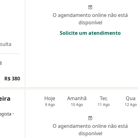
O agendamento online não está
disponível
Solicite um atendimento
sulta
a
R$ 380
eira
Hoje
Amanhã
Ter,
Qua
9 Ago
10 Ago
11 Ago
12 Ago
·
ogista
O agendamento online não está
disponível