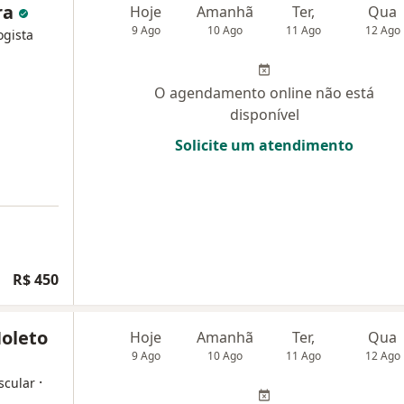
ira
Hoje
Amanhã
Ter,
Qua
9 Ago
10 Ago
11 Ago
12 Ago
ogista
O agendamento online não está
disponível
Solicite um atendimento
R$ 450
Noleto
Hoje
Amanhã
Ter,
Qua
9 Ago
10 Ago
11 Ago
12 Ago
·
scular