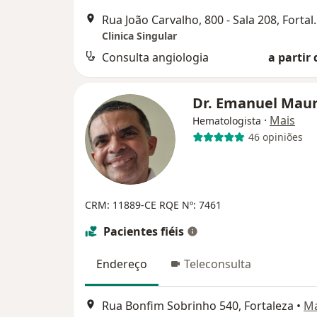
Rua João Carvalh
Clinica Singular
Consulta angiologia
a partir 
Dr. Emanuel Maur
·
Mais
Hematologista
46 opiniões
CRM: 11889-CE
RQE Nº: 7461
Pacientes fiéis
Endereço
Teleconsulta
Rua Bonfim Sobrinho 540, Fortaleza
•
M