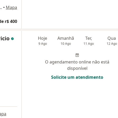
o, 800 - Sala 208, Fortaleza
•
Mapa
de r$ 400
icio
Hoje
Amanhã
Ter,
Qua
9 Ago
10 Ago
11 Ago
12 Ago
O agendamento online não está
disponível
Solicite um atendimento
apa