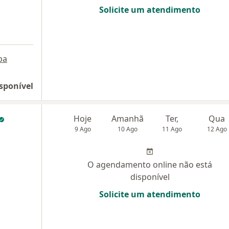
Solicite um atendimento
pa
sponível
Hoje
Amanhã
Ter,
Qua
9 Ago
10 Ago
11 Ago
12 Ago
O agendamento online não está
disponível
Solicite um atendimento