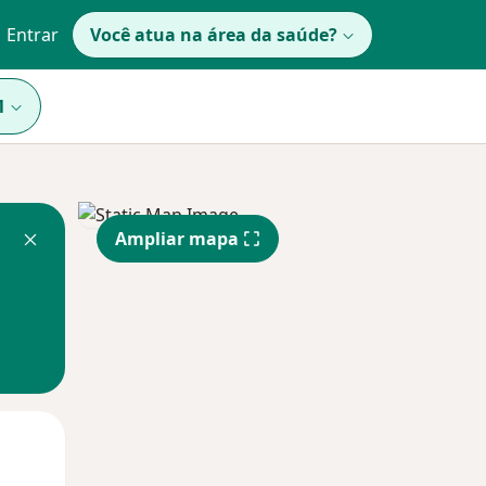
Entrar
Você atua na área da saúde?
1
Ampliar mapa
Qui,
Sex,
Sáb,
13 Ago
14 Ago
15 Ago