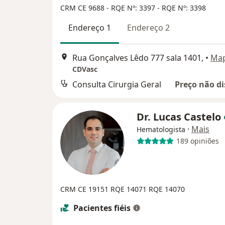
CRM CE 9688
- RQE Nº: 3397
- RQE Nº: 3398
Endereço 1
Endereço 2
Rua Gonçalves Lêdo 777 sala 1401,
•
Ma
CDVasc
Consulta Cirurgia Geral
Preço não di
Dr. Lucas Castelo
·
Mais
Hematologista
189 opiniões
CRM CE 19151
RQE 14071
RQE 14070
Pacientes fiéis