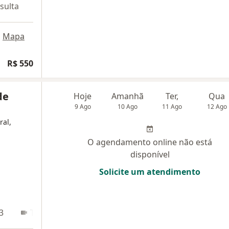
sulta
•
Mapa
R$ 550
de
Hoje
Amanhã
Ter,
Qua
9 Ago
10 Ago
11 Ago
12 Ago
ral,
O agendamento online não está
disponível
Solicite um atendimento
3
Teleconsulta