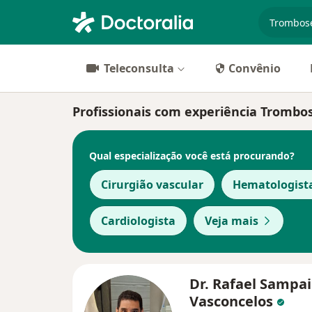
especiali
Teleconsulta
Convênio
Profissionais com experiência Trombos
Qual especialização você está procurando?
Cirurgião vascular
Hematologist
Cardiologista
Veja mais
Dr. Rafael Sampa
Vasconcelos