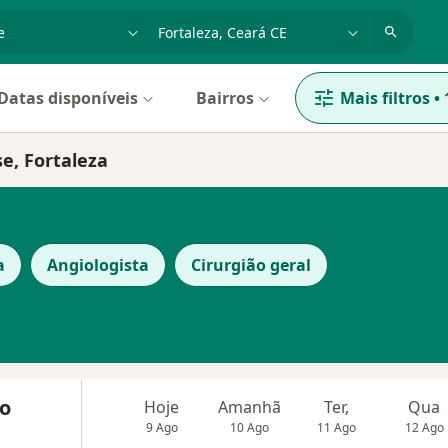
dade, doença ou nome
cidade ou região
Datas disponíveis
Bairros
Mais filtros
•
e, Fortaleza
a
Angiologista
Cirurgião geral
io
Hoje
Amanhã
Ter,
Qua
9 Ago
10 Ago
11 Ago
12 Ago