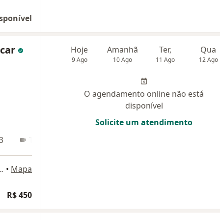
sponível
ncar
Hoje
Amanhã
Ter,
Qua
9 Ago
10 Ago
11 Ago
12 Ago
O agendamento online não está
disponível
Solicite um atendimento
3
Teleconsulta
io Távora 1070 A, Fortaleza
•
Mapa
R$ 450