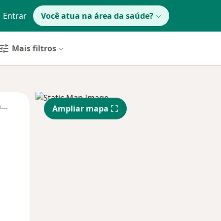
Entrar
Você atua na área da saúde?
Mais filtros
Segunda-feira
Ter,
Qua
Qui,
Ampliar mapa
11 Ago
12 Ago
13 Ago