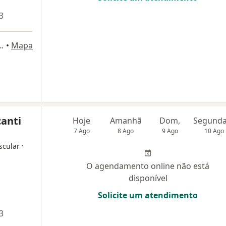
3
l Soares, 1520, Fortaleza
•
Mapa
canti
Hoje
Amanhã
Dom,
7 Ago
8 Ago
9 Ago
10 Ago
·
scular
O agendamento online não está
disponível
Solicite um atendimento
3