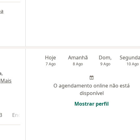
pa
Hoje
Amanhã
Dom,
7 Ago
8 Ago
9 Ago
10 Ago
a,
·
Mais
O agendamento online não está
disponível
Mostrar perfil
3
Endereço 4