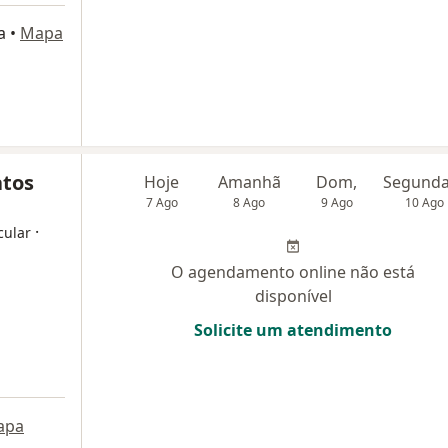
a
•
Mapa
atos
Hoje
Amanhã
Dom,
7 Ago
8 Ago
9 Ago
10 Ago
·
cular
O agendamento online não está
disponível
Solicite um atendimento
apa