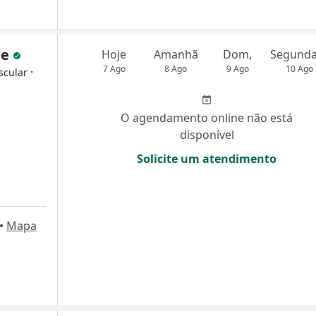
de
Hoje
Amanhã
Dom,
7 Ago
8 Ago
9 Ago
10 Ago
·
scular
O agendamento online não está
disponível
Solicite um atendimento
•
Mapa