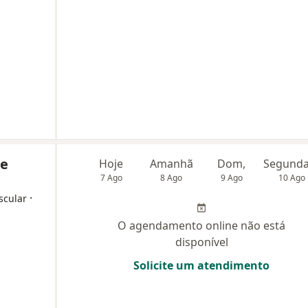
de
Hoje
Amanhã
Dom,
7 Ago
8 Ago
9 Ago
10 Ago
·
scular
O agendamento online não está
disponível
Solicite um atendimento