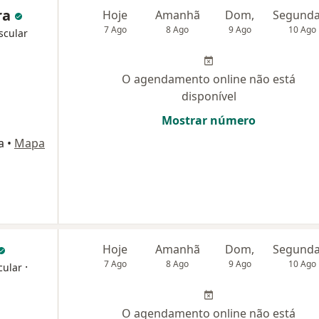
ira
Hoje
Amanhã
Dom,
7 Ago
8 Ago
9 Ago
10 Ago
scular
O agendamento online não está
disponível
Mostrar número
a
•
Mapa
Hoje
Amanhã
Dom,
7 Ago
8 Ago
9 Ago
10 Ago
·
cular
O agendamento online não está