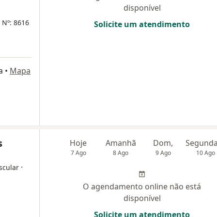
disponível
 Nº: 8616
Solicite um atendimento
a
•
Mapa
s
Hoje
Amanhã
Dom,
7 Ago
8 Ago
9 Ago
10 Ago
·
scular
O agendamento online não está
disponível
Solicite um atendimento