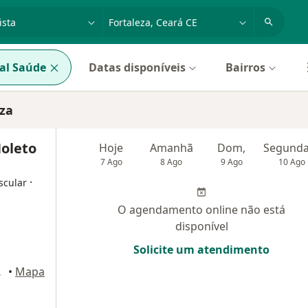
dade, doença ou nome
cidade ou região
al Saúde
Datas disponíveis
Bairros
eza
Noleto
Hoje
Amanhã
Dom,
7 Ago
8 Ago
9 Ago
10 Ago
·
scular
O agendamento online não está
disponível
Solicite um atendimento
ortaleza
•
Mapa