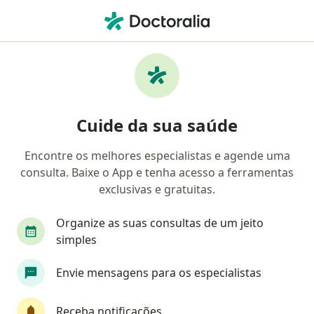
Men
Úlcera Da Perna • Fortaleza, Ceará CE
Filtros
• 1
Convênio
Mapa
Profissionais com experiência Úlcera Da
Cuide da sua saúde
Perna, Fortaleza
Encontre os melhores especialistas e agende uma
consulta. Baixe o App e tenha acesso a ferramentas
Qual especialização você está procurando?
exclusivas e gratuitas.
Cirurgião vascular
Angiologista
Endocrin
Organize as suas consultas de um jeito
simples
Envie mensagens para os especialistas
Receba notificações