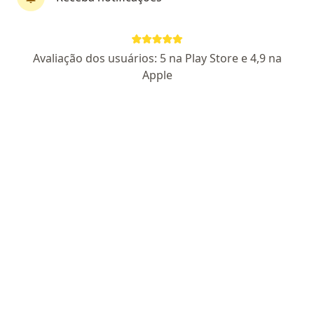
Dr. Rafael Sampaio Vasconcelos
Avaliação dos usuários: 5 na Play Store e 4,9 na
·
Mais
Cirurgião vascular
Apple
15 opiniões
CRM CE 12333
RQE Nº: 7922
Endereço 1
Endereço 2
Teleconsulta
Avenida Dom Luís 1233, Fortaleza
•
Mapa
Clínica Venna
Consulta Cirurgia Vascular
R$ 380
Esse especialista não oferece agendamento online para esse endereço.
Solicite um atendimento