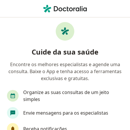
Men
Angiologista • Fortaleza, Ceará CE
Filtros
Convênio:
Omint
M
Angiologistas Omint em Fortaleza
Cuide da sua saúde
Encontre os melhores especialistas e agende uma
consulta. Baixe o App e tenha acesso a ferramentas
exclusivas e gratuitas.
Organize as suas consultas de um jeito
simples
Dr. Russian Soares Uchôa
Envie mensagens para os especialistas
·
Mais
Angiologista, Cirurgião vascular
141 opiniões
Receba notificações