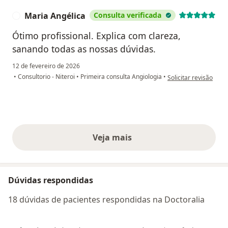
Maria Angélica
Consulta verificada
M
Ótimo profissional. Explica com clareza,
sanando todas as nossas dúvidas.
12 de fevereiro de 2026
na opinião do utiliza
•
Consultorio - Niteroi
•
Primeira consulta Angiologia
•
Solicitar revisão
Veja mais
opiniões acima
Dúvidas respondidas
18 dúvidas de pacientes respondidas na Doctoralia