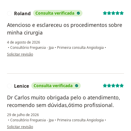
Roland
Consulta verificada
R
Atencioso e esclareceu os procedimentos sobre
minha cirurgia
4 de agosto de 2026
•
Consultório Freguesia - Jpa
•
Primeira consulta Angiologia
•
na opinião do utilizador Roland
Solicitar revisão
Lenice
Consulta verificada
L
Dr Carlos muito obrigada pelo o atendimento,
recomendo sem dúvidas,ótimo profissional.
29 de julho de 2026
•
Consultório Freguesia - Jpa
•
Primeira consulta Angiologia
•
na opinião do utilizador Lenice
Solicitar revisão