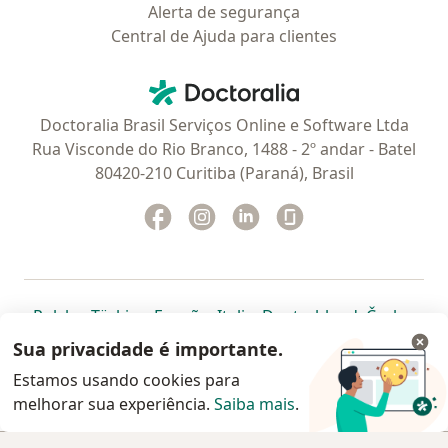
Alerta de segurança
Central de Ajuda para clientes
Contato
Doctoralia - Homepage
Doctoralia Brasil Serviços Online e Software Ltda
Rua Visconde do Rio Branco, 1488 - 2º andar - Batel
80420-210 Curitiba (Paraná), Brasil
Facebook
abre num novo separador
Instagram
abre num novo separador
Linkedin
abre num novo separad
Glassdoor
abre num novo se
abre num novo separador
abre num novo separador
abre num novo separador
abre num novo separado
abre num n
abre
Polska
,
Türkiye
,
España
,
Italia
,
Deutschland
,
Česko
,
abre num novo separador
abre num novo separador
abre num novo separador
abre num novo separa
abre num no
abre n
Portugal
,
México
,
Chile
,
Brasil
,
Argentina
,
Perú
,
Sua privacidade é importante.
abre num novo separad
Colombia
Estamos usando cookies para
melhorar sua experiência.
www.doctoralia.com.br © 2026 - Agende agora sua
Saiba mais
.
consulta