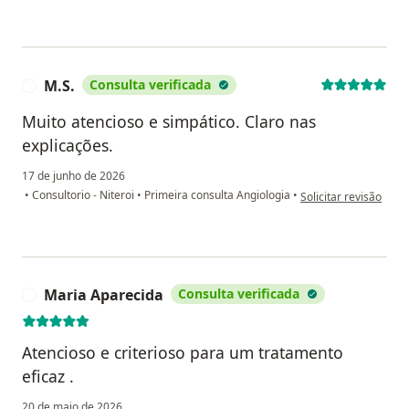
M.S.
Consulta verificada
M
Muito atencioso e simpático. Claro nas
explicações.
17 de junho de 2026
na opinião do utilizad
•
Consultorio - Niteroi
•
Primeira consulta Angiologia
•
Solicitar revisão
Maria Aparecida
Consulta verificada
M
Atencioso e criterioso para um tratamento
eficaz .
20 de maio de 2026