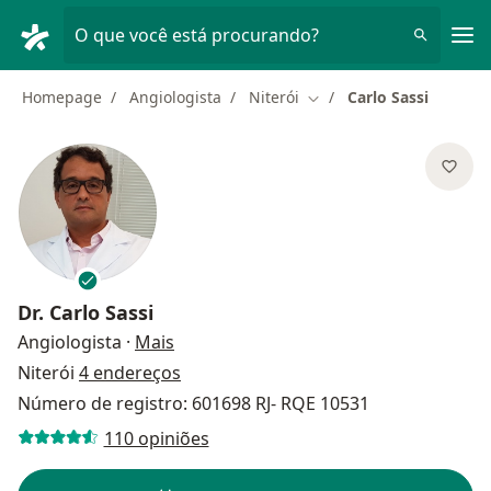
Men
O que você está procurando?
Homepage
Angiologista
Niterói
Carlo Sassi
Mudar de cidade
Dr.
Carlo Sassi
sobre as especializações
Angiologista
·
Mais
Niterói
4 endereços
Número de registro: 601698 RJ- RQE 10531
110 opiniões