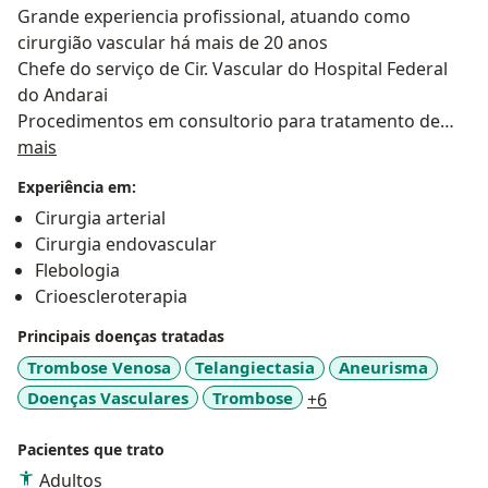
Grande experiencia profissional, atuando como
cirurgião vascular há mais de 20 anos
Chefe do serviço de Cir. Vascular do Hospital Federal
do Andarai
Procedimentos em consultorio para tratamento de
Sobre mim
Varizes (Escleroterapia e Espuma Densa )
mais
Tratamento cirurgico de Varizes
Experiência em:
Tratamento de Feridas na perna
Cirurgia arterial
Cirurgias Vasculares e Endovasculares de grande
Cirurgia endovascular
porte para Aneurismas , Carotidas e Arterias
Flebologia
perifericas .
Crioescleroterapia
Tratamento de Pé Diabetico
Principais doenças tratadas
Trombose Venosa
Telangiectasia
Aneurisma
a11y_sr_more_dise
Doenças Vasculares
Trombose
+6
Pacientes que trato
Adultos