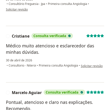
•
Consultório Freguesia - Jpa
•
Primeira consulta Angiologia
•
na opinião do utilizador Maria Aparecida
Solicitar revisão
Cristiane
Consulta verificada
C
Médico muito atencioso e esclarecedor das
minhas dúvidas.
30 de abril de 2026
na opinião do utilizad
•
Consultorio - Niteroi
•
Primeira consulta Angiologia
•
Solicitar revisão
Marcelo Aguiar
Consulta verificada
M
Pontual, atencioso e claro nas explicações.
Recomendo.