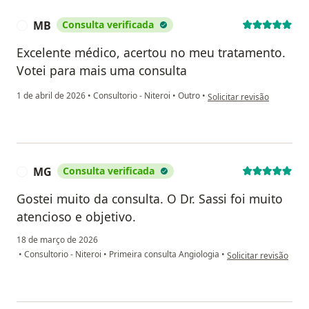
MB
Consulta verificada
M
Excelente médico, acertou no meu tratamento.
Votei para mais uma consulta
na opinião do utilizador M
1 de abril de 2026
•
Consultorio - Niteroi
•
Outro
•
Solicitar revisão
MG
Consulta verificada
M
Gostei muito da consulta. O Dr. Sassi foi muito
atencioso e objetivo.
18 de março de 2026
na opinião do utiliza
•
Consultorio - Niteroi
•
Primeira consulta Angiologia
•
Solicitar revisão