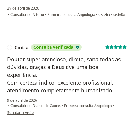
29 de abril de 2026
na opinião do utiliza
•
Consultorio - Niteroi
•
Primeira consulta Angiologia
•
Solicitar revisão
Cintia
Consulta verificada
C
Doutor super atencioso, direto, sana todas as
dúvidas, graças a Deus tive uma boa
experiência.
Com certeza indico, excelente profissional,
atendimento completamente humanizado.
9 de abril de 2026
•
Consultório - Duque de Caxias
•
Primeira consulta Angiologia
•
na opinião do utilizador Cintia
Solicitar revisão